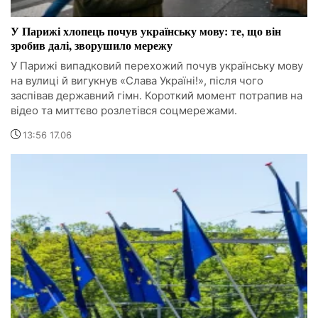
У Парижі хлопець почув українську мову: те, що він
зробив далі, зворушило мережу
У Парижі випадковий перехожий почув українську мову
на вулиці й вигукнув «Слава Україні!», після чого
заспівав державний гімн. Короткий момент потрапив на
відео та миттєво розлетівся соцмережами.
13:56 17.06