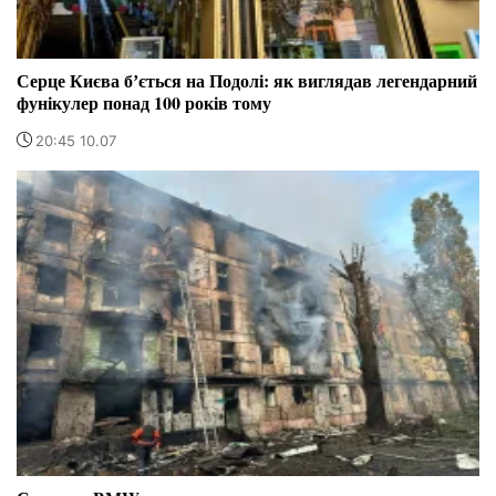
Серце Києва бʼється на Подолі: як виглядав легендарний
фунікулер понад 100 років тому
20:45 10.07