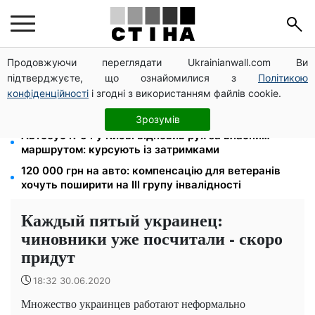
Продовжуючи переглядати Ukrainianwall.com Ви
Зарплата 30 000 грн — пенсія 11 500 грн: ПФУ
підтверджуєте, що ознайомилися з
Політикою
пояснив формулу розрахунку виплат у 2026 році
конфіденційності
і згодні з використанням файлів cookie.
До 19 400 грн на дрова: ПФУ приймає заяви на
субсидію для власників пічного опалення
Зрозумів
Автобус №54 у Києві відновив рух за власним
маршрутом: курсують із затримками
120 000 грн на авто: компенсацію для ветеранів
хочуть поширити на III групу інвалідності
Каждый пятый украинец:
чиновники уже посчитали - скоро
придут
18:32 30.06.2020
Множество украинцев работают неформально