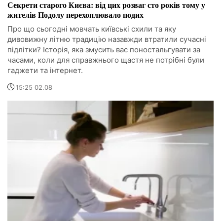
Секрети старого Києва: від цих розваг сто років тому у
жителів Подолу перехоплювало подих
Про що сьогодні мовчать київські схили та яку
дивовижну літню традицію назавжди втратили сучасні
підлітки? Історія, яка змусить вас поностальгувати за
часами, коли для справжнього щастя не потрібні були
гаджети та інтернет.
15:25 02.08