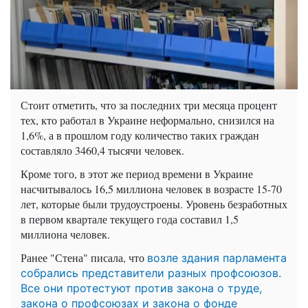
Стоит отметить, что за последних три месяца процент
тех, кто работал в Украине неформально, снизился на
1,6%, а в прошлом году количество таких граждан
составляло 3460,4 тысячи человек.
Кроме того, в этот же период времени в Украине
насчитывалось 16,5 миллиона человек в возрасте 15-70
лет, которые были трудоустроены. Уровень безработных
в первом квартале текущего года составил 1,5
миллиона человек.
Ранее "Стена" писала, что
возле здания парламента
собрались представители разных профсоюзов.
Все они протестуют против закона о труде,
закона о профсоюзах и закона о фонде