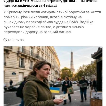
Суддя на BMW мчала на червоне, дитина — на зелене:
чим усе закінчилося за 4 місяці
У Кривому Розі після чотиримісячної боротьби за життя
помер 12-річний хлопчик, якого в лютому на
пішохідному переході збила суддя на BMW. Водійка
рухалася на червоне світло, а дитина з мамою
переходили дорогу на зелений сигнал.
17:05 17.06