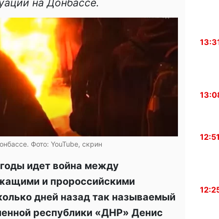
уации на Донбассе.
13:3
13:0
12:5
онбассе. Фото: YouTube, скрин
 годы идет война между
жащими и пророссийскими
12:2
сколько дней назад так называемый
шенной республики «ДНР» Денис