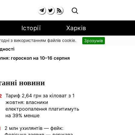
Історії
Харків
згодні з використанням файлів cookie.
Зрозумів
нсацію для ветеранів хочуть
ідності
пня: гороскоп на 10–16 серпня
танні новини
Тариф 2,64 грн за кіловат з 1
2
жовтня: власники
електроопалення платитимуть
на 39% менше
2 млн ухилянтів — фейк:
1
Федієнко заявив — держава