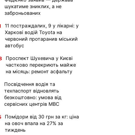
шукатиме зниклих, а не
заброньованих
11 постраждалих, 9 у лікарні: у
1
Харкові водій Toyota на
червоний протаранив міський
автобус
Проспект Шухевича у Києві
8
частково перекриють майже
на місяць: ремонт асфальту
Посвідчення водія та
1
техпаспорт відновлять
безкоштовно: умова від
сервісних центрів МВС
Помідори від 30 грн за кг: ціна
5
на овоч впала на 27% за
тиждень