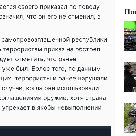
ается своего приказал по поводу
По
значил, что он его не отменил, а
а» самопровозглашенной республики
ть террористам приказ на обстрел
дует отметить, что ранее
уже был. Более того, по данным
щих, террористы и ранее нарушали
случаи, когда они использовали
оглашениями оружие, хотя страна-
у упрекает в якобы невыполнении