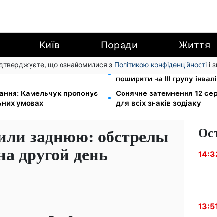
Київ
Поради
Життя
підтверджуєте, що ознайомилися з
Політикою конфіденційності
і 
Б, Сільпо, Varus та Ашан
120 000 грн на авто: компе
поширити на III групу інвал
вання: Камельчук пропонує
Сонячне затемнення 12 сер
льних умовах
для всіх знаків зодіаку
Ос
или заднюю: обстрелы
на другой день
14:3
13:5