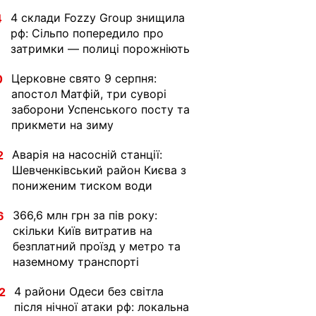
4 склади Fozzy Group знищила
4
рф: Сільпо попередило про
затримки — полиці порожніють
Церковне свято 9 серпня:
0
апостол Матфій, три суворі
заборони Успенського посту та
прикмети на зиму
Аварія на насосній станції:
2
Шевченківський район Києва з
пониженим тиском води
366,6 млн грн за пів року:
6
скільки Київ витратив на
безплатний проїзд у метро та
наземному транспорті
4 райони Одеси без світла
2
після нічної атаки рф: локальна