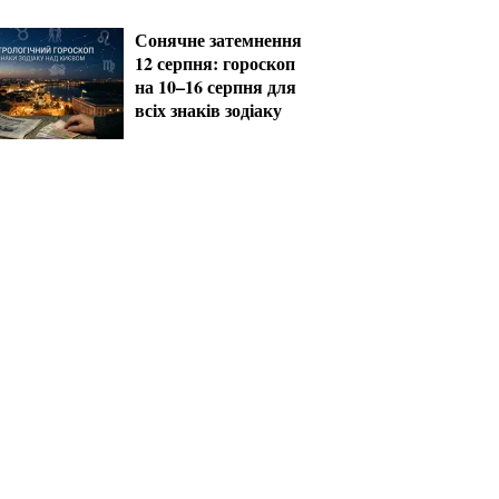
мобілізацію на
загальних умовах
Сонячне затемнення
12 серпня: гороскоп
на 10–16 серпня для
всіх знаків зодіаку