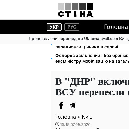
Головна
УКР
РУС
Продовжуючи переглядати Ukrainianwall.com Ви 
Яйця від 19,90 грн за десяток: АТ
переписали цінники в серпні
Федоров звільнений і без броню
ексміністру мобілізацію на зага
В "ДНР" включ
ВСУ перенесли 
Головна
»
Київ
15:19 07.09.2020