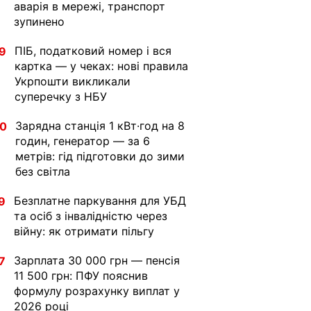
аварія в мережі, транспорт
зупинено
ПІБ, податковий номер і вся
9
картка — у чеках: нові правила
Укрпошти викликали
суперечку з НБУ
Зарядна станція 1 кВт·год на 8
30
годин, генератор — за 6
метрів: гід підготовки до зими
без світла
Безплатне паркування для УБД
9
та осіб з інвалідністю через
війну: як отримати пільгу
Зарплата 30 000 грн — пенсія
7
11 500 грн: ПФУ пояснив
формулу розрахунку виплат у
2026 році