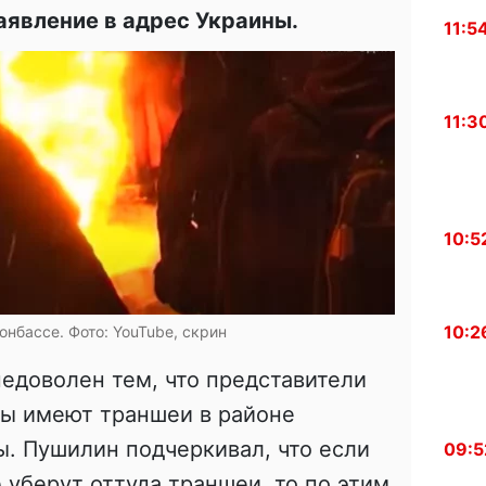
аявление в адрес Украины.
11:5
11:3
10:5
10:2
онбассе. Фото: YouTube, скрин
недоволен тем, что представители
ы имеют траншеи в районе
. Пушилин подчеркивал, что если
09:5
 уберут оттуда траншеи, то по этим