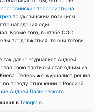
Стена писал о том, что после
пророссийские террористы на
трел
по украинским позициям.
ьтате нападения один
ал. Кроме того, в штабе ООС
релы продолжаться, то они готовы
е так давно журналист Андрей
овал свою партию и стал одним из
 Киева. Теперь же журналист решил
 по поводу отношений с Россией.
ние Андрей Пальчевского.
канал в
Telegram