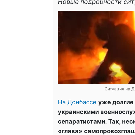
Новые подробности сит
Ситуация на Д
На Донбассе
уже долгие
украинскими военнослу
сепаратистами. Так, не
«глава» самопровозгла