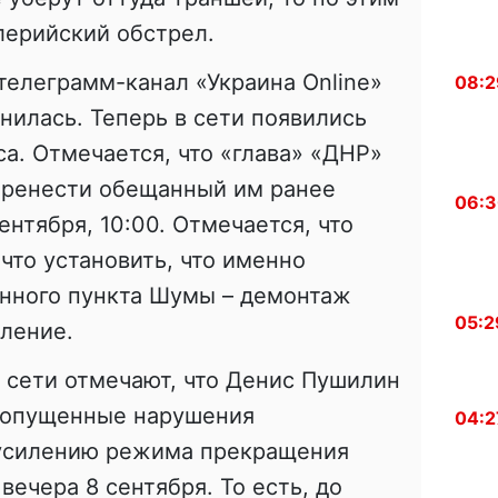
лерийский обстрел.
телеграмм-канал «Украина Online»
08:2
нилась. Теперь в сети появились
са. Отмечается, что «глава» «ДНР»
ренести обещанный им ранее
06:
сентября, 10:00. Отмечается, что
что установить, что именно
енного пункта Шумы – демонтаж
05:2
ление.
й сети отмечают, что Денис Пушилин
допущенные нарушения
04:2
усилению режима прекращения
 вечера 8 сентября. То есть, до