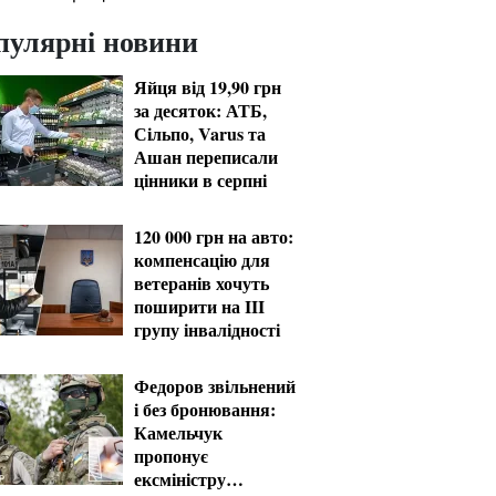
пулярні новини
Яйця від 19,90 грн
за десяток: АТБ,
Сільпо, Varus та
Ашан переписали
цінники в серпні
120 000 грн на авто:
компенсацію для
ветеранів хочуть
поширити на III
групу інвалідності
Федоров звільнений
і без бронювання:
Камельчук
пропонує
ексміністру