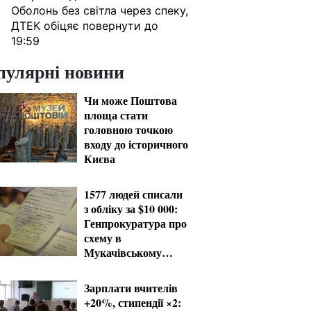
Оболонь без світла через спеку,
ДТЕК обіцяє повернути до
19:59
пулярні новини
Чи може Поштова
площа стати
головною точкою
входу до історичного
Києва
1577 людей списали
з обліку за $10 000:
Генпрокуратура про
схему в
Мукачівському
ТЦК
Зарплати вчителів
+20%, стипендії ×2: