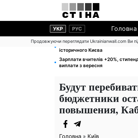
Головна
УКР
РУС
Продовжуючи переглядати Ukrainianwall.com Ви 
Чи може Поштова площа стати г
історичного Києва
Зарплати вчителів +20%, стипенд
виплати з вересня
Будут перебивать
бюджетники ост
повышения, Ка
Головна
»
Київ