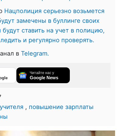
то
Нацполиция серьезно возьмется
будут замечены в буллинге своих
 будут ставить на учет в полицию,
следить и регулярно проверять.
канал в
Telegram.
Читайте нас у
Google News
ogle
7
учителя
,
повышение зарплаты
ины