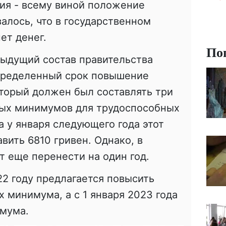
ия - всему виной положение
залось, что в государственном
ет денег.
По
дыдущий состав правительства
пределенный срок повышение
торый должен был составлять три
ых минимумов для трудоспособных
а у января следующего года этот
вить 6810 гривен. Однако, в
т еще перенести на один год.
22 году предлагается повысить
 минимума, а с 1 января 2023 года
имума.