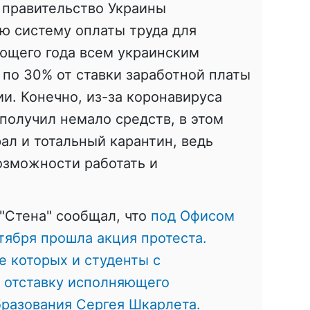
а правительство Украины
ю систему оплаты труда для
ующего года всем украинским
 по 30% от ставки заработной платы
ии.
Конечно, из-за коронавируса
получил немало средств, в этом
л и тотальный карантин, ведь
озможности работать и
"Стена" сообщал, что
под Офисом
тября прошла акция протеста.
е которых и студенты с
в отставку исполняющего
бразования Сергея Шкарлета.