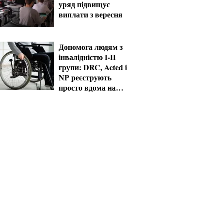
уряд підвищує
виплати з вересня
Допомога людям з
інвалідністю I-II
групи: DRC, Acted і
NP реєструють
просто вдома на
Херсонщині