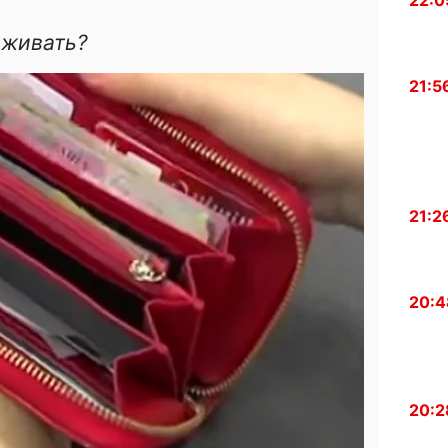
22:0
ыживать?
21:5
21:2
20:4
20:2