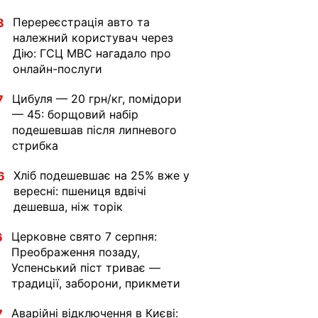
Перереєстрація авто та
3
належний користувач через
Дію: ГСЦ МВС нагадало про
онлайн-послуги
Цибуля — 20 грн/кг, помідори
7
— 45: борщовий набір
подешевшав після липневого
стрибка
Хліб подешевшає на 25% вже у
6
вересні: пшениця вдвічі
дешевша, ніж торік
Церковне свято 7 серпня:
6
Преображення позаду,
Успенський піст триває —
традиції, заборони, прикмети
Аварійні відключення в Києві:
7