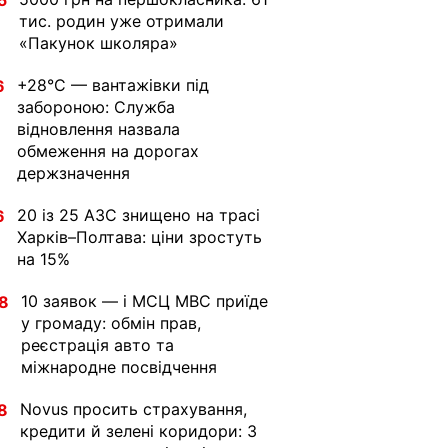
5
тис. родин уже отримали
«Пакунок школяра»
+28°C — вантажівки під
6
забороною: Служба
відновлення назвала
обмеження на дорогах
держзначення
20 із 25 АЗС знищено на трасі
6
Харків–Полтава: ціни зростуть
на 15%
10 заявок — і МСЦ МВС приїде
8
у громаду: обмін прав,
реєстрація авто та
міжнародне посвідчення
Novus просить страхування,
8
кредити й зелені коридори: 3