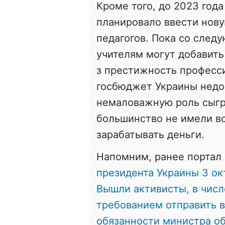
Кроме того, до 2023 год
планировало ввести нову
педагогов. Пока со след
учителям могут добавить
з престижность професс
госбюджет Украины недо
немаловажную роль сыгра
большинство не имели в
зарабатывать деньги.
Напомним, ранее портал 
президента Украины 3 ок
Вышли активисты, в числ
требованием отправить 
обязанности министра о