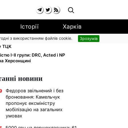
Історії
Харків
згодні з використанням файлів cookie.
Зрозумів
ку за $10 000: Генпрокуратура
у ТЦК
тю I-II групи: DRC, Acted і NP
на Херсонщині
танні новини
Федоров звільнений і без
9
бронювання: Камельчук
пропонує ексміністру
мобілізацію на загальних
умовах
5000 грн на першокласника: 61