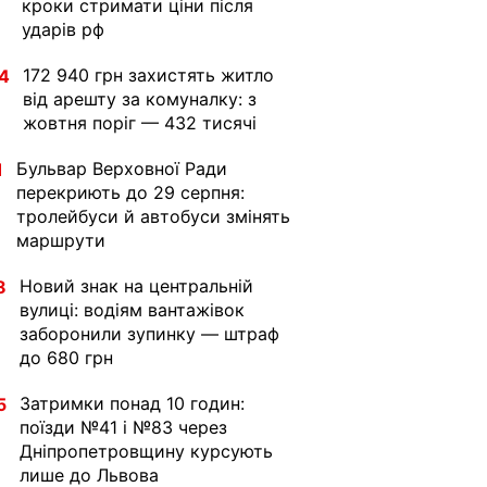
кроки стримати ціни після
ударів рф
172 940 грн захистять житло
4
від арешту за комуналку: з
жовтня поріг — 432 тисячі
Бульвар Верховної Ради
1
перекриють до 29 серпня:
тролейбуси й автобуси змінять
маршрути
Новий знак на центральній
8
вулиці: водіям вантажівок
заборонили зупинку — штраф
до 680 грн
Затримки понад 10 годин:
5
поїзди №41 і №83 через
Дніпропетровщину курсують
лише до Львова