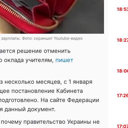
18:5
зарплаты. Фото: скриншот Youtube-видео
18:2
дается решение отменить
 оклада учителям,
пишет
18:0
з несколько месяцев, с 1 января
ющее постановление Кабинета
17:2
подготовлено. На сайте Федерации
я данный документ.
, почему правительство Украины не
17:0