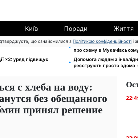
Київ
Поради
Життя
підтверджуєте, що ознайомилися з
Політикою конфіденційності
і 
оловною точкою входу до
1577 людей списали з облі
про схему в Мукачівськом
ії ×2: уряд підвищує
Допомога людям з інвалідніс
реєструють просто вдома 
Ос
ся с хлеба на воду:
анутся без обещанного
22:4
бмин принял решение