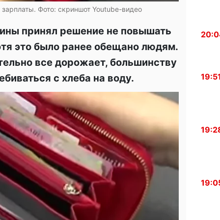
зарплаты. Фото: скриншот Youtube-видео
ины принял решение не повышать
20:0
тя это было ранее обещано людям.
ительно все дорожает, большинству
19:5
биваться с хлеба на воду.
19:2
19:0