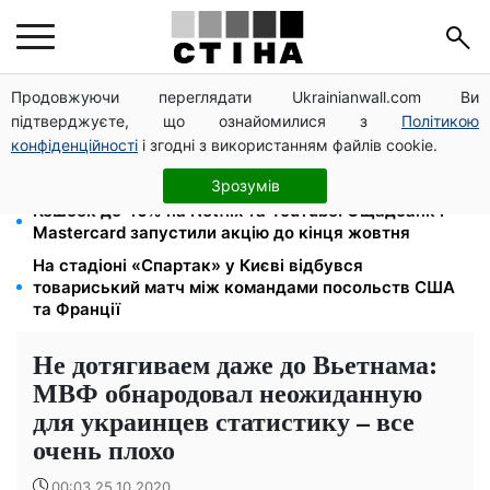
Продовжуючи переглядати Ukrainianwall.com Ви
Міст Метро частково перекриють 7-10 серпня:
підтверджуєте, що ознайомилися з
Політикою
водіям Києва радять планувати об'їзд
конфіденційності
і згодні з використанням файлів cookie.
Працюєте повний день — отримуйте єЯсла: ПФУ
пояснив умови допомоги на дитину 1-3 роки
Зрозумів
Кешбек до 40% на Netflix та YouTube: Ощадбанк і
Mastercard запустили акцію до кінця жовтня
На стадіоні «Спартак» у Києві відбувся
товариський матч між командами посольств США
та Франції
Не дотягиваем даже до Вьетнама:
МВФ обнародовал неожиданную
для украинцев статистику – все
очень плохо
00:03 25.10.2020