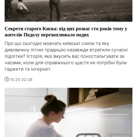
Секрети старого Києва: від цих розваг сто років тому у
жителів Подолу перехоплювало подих
Про що сьогодні мовчать київські схили та яку
дивовижну літню традицію назавжди втратили сучасні
підлітки? Історія, яка змусить вас поностальгувати за
часами, коли для справжнього щастя не потрібні були
гаджети та інтернет.
15:25 02.08