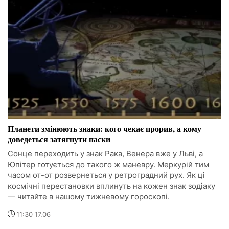
Планети змінюють знаки: кого чекає прорив, а кому
доведеться затягнути паски
Сонце переходить у знак Рака, Венера вже у Льві, а
Юпітер готується до такого ж маневру. Меркурій тим
часом от-от розвернеться у ретроградний рух. Як ці
космічні перестановки вплинуть на кожен знак зодіаку
— читайте в нашому тижневому гороскопі.
11:30 17.06