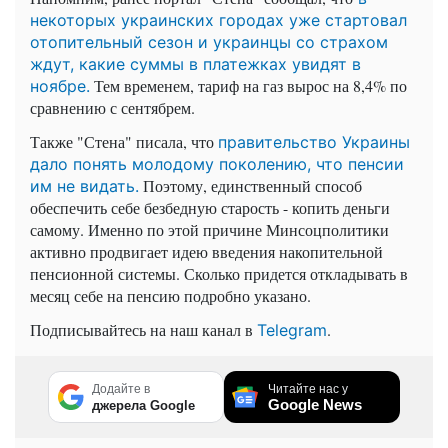
некоторых украинских городах уже стартовал
отопительный сезон и украинцы со страхом
ждут, какие суммы в платежках увидят в
Тем временем, тариф на газ вырос на 8,4% по
ноябре.
сравнению с сентябрем.
Также "Стена" писала, что
правительство Украины
дало понять молодому поколению, что пенсии
Поэтому, единственный способ
им не видать.
обеспечить себе безбедную старость - копить деньги
самому. Именно по этой причине Минсоцполитики
активно продвигает идею введения накопительной
пенсионной системы. Сколько придется откладывать в
месяц себе на пенсию подробно указано.
Подписывайтесь на наш канал в
.
Telegram
Додайте в
Читайте нас у
Google News
джерела Google