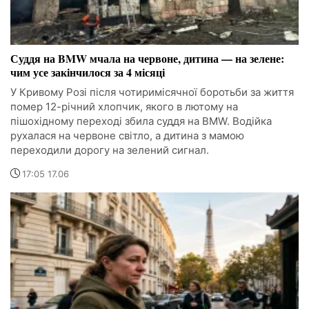
Суддя на BMW мчала на червоне, дитина — на зелене:
чим усе закінчилося за 4 місяці
У Кривому Розі після чотиримісячної боротьби за життя
помер 12-річний хлопчик, якого в лютому на
пішохідному переході збила суддя на BMW. Водійка
рухалася на червоне світло, а дитина з мамою
переходили дорогу на зелений сигнал.
17:05 17.06