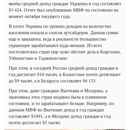
якобы средний доход граждан Украины в год составляет
$
3 424. Отчет был опубликован МВФ по состоянию на
момент октября текущего года.
В итоге Украина по уровню доходов на количество
населения попала в список аутсайдеров. Данная сумма
еще и завышена, ведь в реальности большинство
украинцев зарабатывают куда меньше. Из всех
постсоветских стран еще хуже обстоят дела в Киргизии,
Узбекистане и Таджикистане.
При этом, в соседней России средний доход граждан в
год достигает $10 тысяч, в Казахстане почти дотягивает
до $9 тысяч, а в Беларуси составляет $6 133.
При этом, даже граждане Вьетнама и Молдовы, а
экономика этих стран недавно была в плачевном
состоянии, и то зарабатывают больше. Например, по
данным МВФ во Вьетнаме доход в год граждан
составляет $3491, а в Молдове доход граждан в год
почти достигает $5 тысяч.