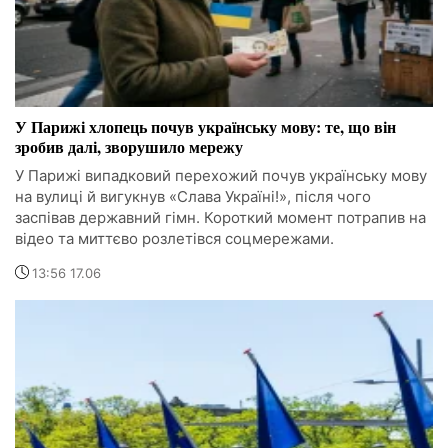
У Парижі хлопець почув українську мову: те, що він
зробив далі, зворушило мережу
У Парижі випадковий перехожий почув українську мову
на вулиці й вигукнув «Слава Україні!», після чого
заспівав державний гімн. Короткий момент потрапив на
відео та миттєво розлетівся соцмережами.
13:56 17.06