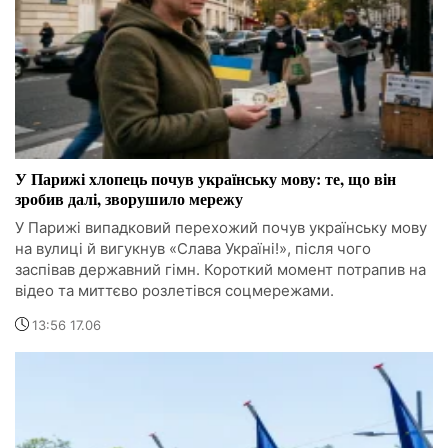
У Парижі хлопець почув українську мову: те, що він
зробив далі, зворушило мережу
У Парижі випадковий перехожий почув українську мову
на вулиці й вигукнув «Слава Україні!», після чого
заспівав державний гімн. Короткий момент потрапив на
відео та миттєво розлетівся соцмережами.
13:56 17.06