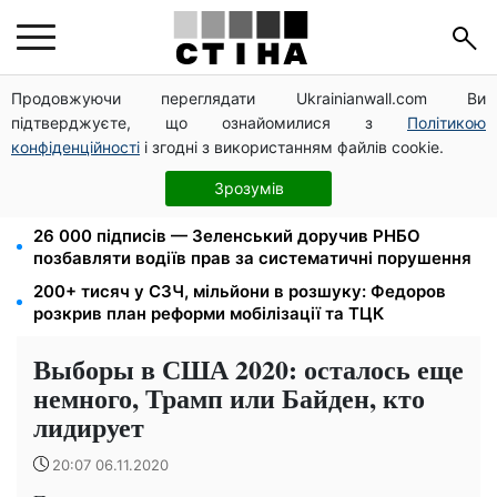
Продовжуючи переглядати Ukrainianwall.com Ви
Мавіки, зарядні станції та апарати для реанімації:
підтверджуєте, що ознайомилися з
Політикою
Християнський корпус передав вантаж на
Запорізький та Покровський напрямки
конфіденційності
і згодні з використанням файлів cookie.
8 451 грн замість пакунка малюка: Пенсійний фонд
Зрозумів
пояснив, як отримати гроші
26 000 підписів — Зеленський доручив РНБО
позбавляти водіїв прав за систематичні порушення
200+ тисяч у СЗЧ, мільйони в розшуку: Федоров
розкрив план реформи мобілізації та ТЦК
Выборы в США 2020: осталось еще
немного, Трамп или Байден, кто
лидирует
20:07 06.11.2020