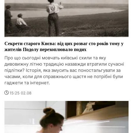
Секрети старого Києва: від цих розваг сто років тому у
жителів Подолу перехоплювало подих
Про що сьогодні мовчать київські схили та яку
дивовижну літню традицію назавжди втратили сучасні
підлітки? Історія, яка змусить вас поностальгувати за
часами, коли для справжнього щастя не потрібні були
гаджети та інтернет.
15:25 02.08