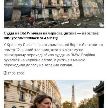
Суддя на BMW мчала на червоне, дитина — на зелене:
чим усе закінчилося за 4 місяці
У Кривому Розі після чотиримісячної боротьби за життя
помер 12-річний хлопчик, якого в лютому на
пішохідному переході збила суддя на BMW. Водійка
рухалася на червоне світло, а дитина з мамою
переходили дорогу на зелений сигнал.
17:05 17.06