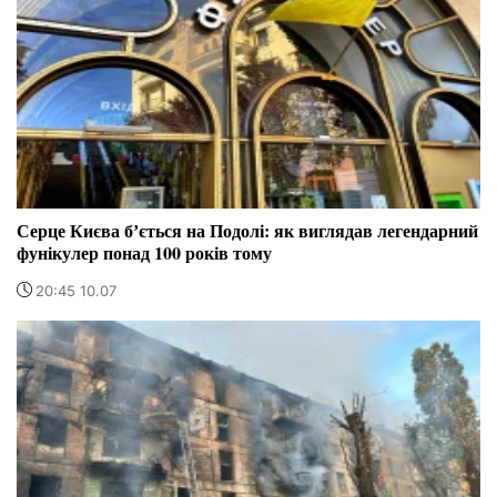
Серце Києва бʼється на Подолі: як виглядав легендарний
фунікулер понад 100 років тому
20:45 10.07