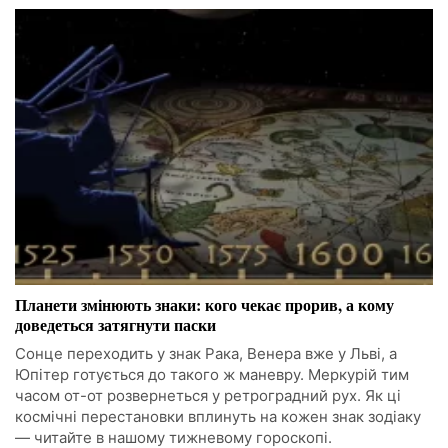
Планети змінюють знаки: кого чекає прорив, а кому
доведеться затягнути паски
Сонце переходить у знак Рака, Венера вже у Льві, а
Юпітер готується до такого ж маневру. Меркурій тим
часом от-от розвернеться у ретроградний рух. Як ці
космічні перестановки вплинуть на кожен знак зодіаку
— читайте в нашому тижневому гороскопі.