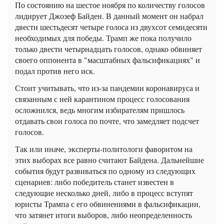
По состоянию на шестое ноября по количеству голосов
лидирует Джозеф Байден. В данный момент он набрал
двести шестьдесят четыре голоса из двухсот семидесяти
необходимых для победы. Трамп же пока получило
только двести четырнадцать голосов, однако обвиняет
своего оппонента в "масштабных фальсификациях" и
подал против него иск.
Стоит учитывать, что из-за пандемии коронавируса и
связанным с ней карантином процесс голосования
осложнился, ведь многим избирателям пришлось
отдавать свои голоса по почте, что замедляет подсчет
голосов.
Так или иначе, эксперты-политологи фаворитом на
этих выборах все равно считают Байдена. Дальнейшие
события будут развиваться по одному из следующих
сценариев: либо победитель станет известен в
следующие несколько дней, либо в процесс вступят
юристы Трампа с его обвинениями в фальсификации,
что затянет итоги выборов, либо неопределенность