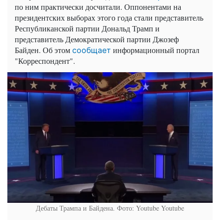
по ним практически досчитали. Оппонентами на
президентских выборах этого года стали представитель
Республиканской партии Дональд Трамп и
представитель Демократической партии Джозеф
Байден. Об этом
информационный портал
сообщает
"Корреспондент".
Дебаты Трампа и Байдена. Фото: Youtube
Youtube