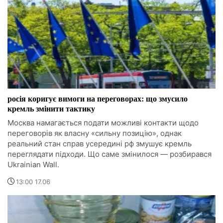
росія коригує вимоги на переговорах: що змусило
кремль змінити тактику
Москва намагається подати можливі контакти щодо
переговорів як власну «сильну позицію», однак
реальний стан справ усередині рф змушує кремль
переглядати підходи. Що саме змінилося — розбирався
Ukrainian Wall.
13:00 17.06