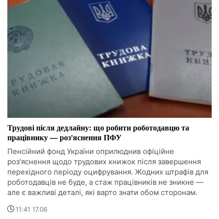
Трудові після дедлайну: що робити роботодавцю та
працівнику — роз'яснення ПФУ
Пенсійний фонд України оприлюднив офіційне
роз'яснення щодо трудових книжок після завершення
перехідного періоду оцифрування. Жодних штрафів для
роботодавців не буде, а стаж працівників не зникне —
але є важливі деталі, які варто знати обом сторонам.
11:41 17.06