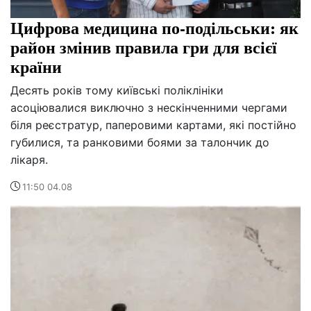
Цифрова медицина по-подільськи: як
район змінив правила гри для всієї
країни
Десять років тому київські поліклініки
асоціювалися виключно з нескінченними чергами
біля реєстратур, паперовими картами, які постійно
губилися, та ранковими боями за талончик до
лікаря.
11:50 04.08