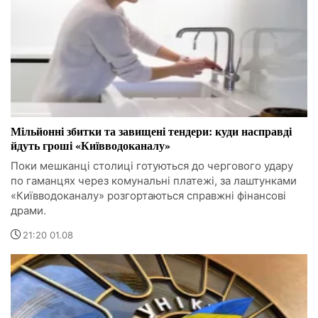
Мільйонні збитки та завищені тендери: куди насправді
йдуть гроші «Київводоканалу»
Поки мешканці столиці готуються до чергового удару
по гаманцях через комунальні платежі, за лаштунками
«Київводоканалу» розгортаються справжні фінансові
драми.
21:20 01.08