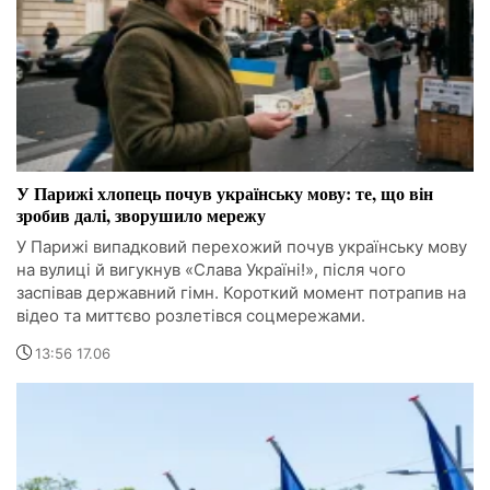
У Парижі хлопець почув українську мову: те, що він
зробив далі, зворушило мережу
У Парижі випадковий перехожий почув українську мову
на вулиці й вигукнув «Слава Україні!», після чого
заспівав державний гімн. Короткий момент потрапив на
відео та миттєво розлетівся соцмережами.
13:56 17.06