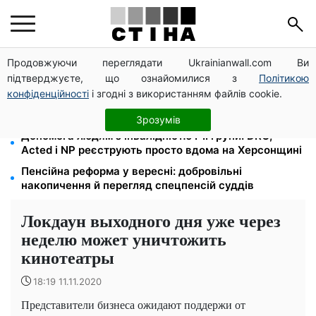
Продовжуючи переглядати Ukrainianwall.com Ви
Цифровізація справ і ВЛК: юрист Танасійчук — чому
підтверджуєте, що ознайомилися з
Політикою
перевірки ТЦК не працюють без зміни системи
конфіденційності
і згодні з використанням файлів cookie.
200+ тисяч у СЗЧ, мільйони в розшуку: Федоров
розкрив план реформи мобілізації та ТЦК
Зрозумів
Допомога людям з інвалідністю I-II групи: DRC,
Acted і NP реєструють просто вдома на Херсонщині
Пенсійна реформа у вересні: добровільні
накопичення й перегляд спецпенсій суддів
Локдаун выходного дня уже через
неделю может уничтожить
кинотеатры
18:19 11.11.2020
Представители бизнеса ожидают поддержи от