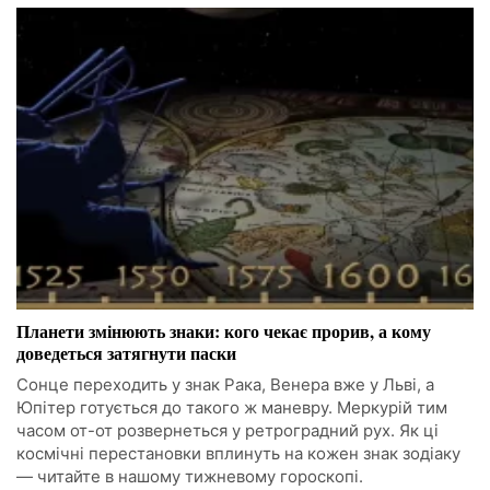
Планети змінюють знаки: кого чекає прорив, а кому
доведеться затягнути паски
Сонце переходить у знак Рака, Венера вже у Льві, а
Юпітер готується до такого ж маневру. Меркурій тим
часом от-от розвернеться у ретроградний рух. Як ці
космічні перестановки вплинуть на кожен знак зодіаку
— читайте в нашому тижневому гороскопі.