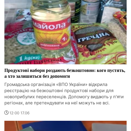
Продуктові набори роздають безкоштовно: кого пустять,
а хто залишиться без допомоги
Громадська організація «ВПО України» відкрила
реєстрацію на безкоштовні продуктові набори для
новоприбулих переселенців. Допомогу видають у п'яти
регіонах, але претендувати на неї можуть не всі.
12:00 17.06