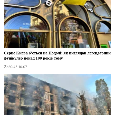
Серце Києва бʼється на Подолі: як виглядав легендарний
фунікулер понад 100 років тому
20:45 10.07