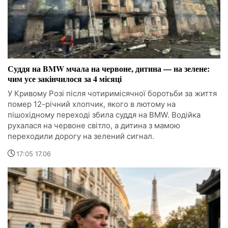
Суддя на BMW мчала на червоне, дитина — на зелене:
чим усе закінчилося за 4 місяці
У Кривому Розі після чотиримісячної боротьби за життя
помер 12-річний хлопчик, якого в лютому на
пішохідному переході збила суддя на BMW. Водійка
рухалася на червоне світло, а дитина з мамою
переходили дорогу на зелений сигнал.
17:05 17.06