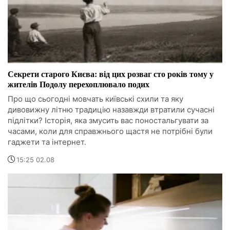
Секрети старого Києва: від цих розваг сто років тому у
жителів Подолу перехоплювало подих
Про що сьогодні мовчать київські схили та яку
дивовижну літню традицію назавжди втратили сучасні
підлітки? Історія, яка змусить вас поностальгувати за
часами, коли для справжнього щастя не потрібні були
гаджети та інтернет.
15:25 02.08