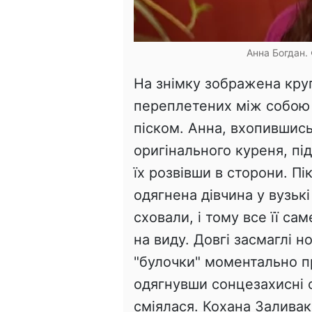
Анна Богдан. 
На знімку зображена круг
переплетених між собою г
піском. Анна, вхопившись
оригінального куреня, під
їх розвівши в сторони. П
одягнена дівчина у вузькі
сховали, і тому все її са
на виду. Довгі засмаглі но
"булочки" моментально пр
одягнувши сонцезахисні о
сміялася. Кохана Заливак