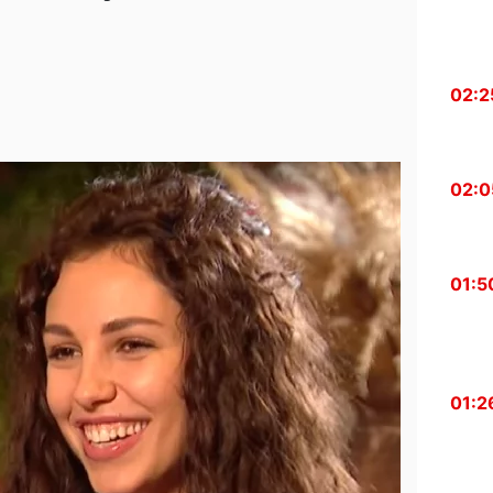
02:2
02:0
01:5
01:2