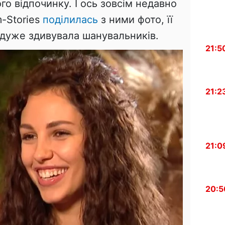
го відпочинку. І ось зовсім недавно
m-Stories
поділилась
з ними фото, її
 дуже здивувала шанувальників.
21:5
21:2
21:0
20:5