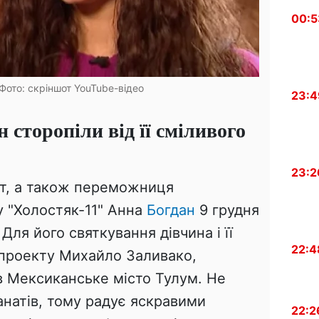
00:5
Фото: скріншот YouTube-відео
23:4
сторопіли від її сміливого
23:2
т, а також переможниця
у "Холостяк-11" Анна
Богдан
9 грудня
 Для його святкування дівчина і її
22:4
 проекту Михайло Заливако,
в Мексиканське місто Тулум. Не
фанатів, тому радує яскравими
22:2