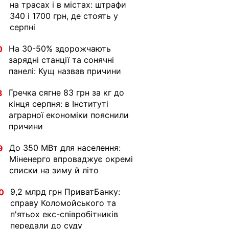
на трасах і в містах: штрафи
340 і 1700 грн, де стоять у
серпні
На 30-50% здорожчають
0
зарядні станції та сонячні
панелі: Кущ назвав причини
Гречка сягне 83 грн за кг до
3
кінця серпня: в Інституті
аграрної економіки пояснили
причини
До 350 МВт для населення:
9
Міненерго впроваджує окремі
списки на зиму й літо
9,2 млрд грн ПриватБанку:
0
справу Коломойського та
п'ятьох екс-співробітників
передали до суду