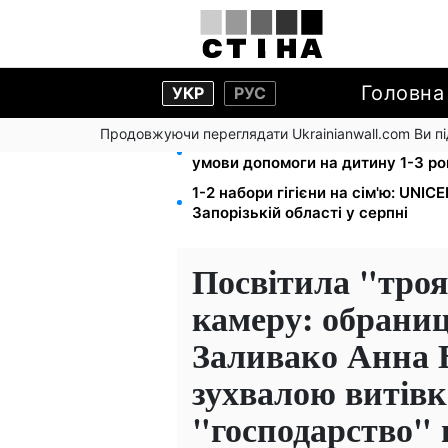
Головна
УКР
РУС
Продовжуючи переглядати Ukrainianwall.com Ви 
Працюєте повний день — отриму
умови допомоги на дитину 1-3 ро
1-2 набори гігієни на сім'ю: UNIC
Запорізькій області у серпні
Посвітила "тро
камеру: обрани
Заливако Анна 
зухвалою витів
"господарство" 