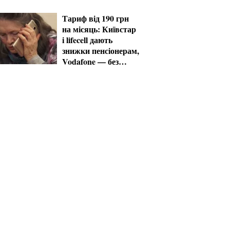
Тариф від 190 грн
на місяць: Київстар
і lifecell дають
знижки пенсіонерам,
Vodafone — без
пільг