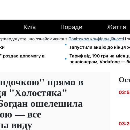
Київ
Поради
Життя
підтверджуєте, що ознайомилися з
Політикою конфіденційності
і 
йте єЯсла: ПФУ пояснив
Кешбек до 40% на Netflix т
ки
запустили акцію до кінця 
EF роздає допомогу в
Тариф від 190 грн на місяць
пенсіонерам, Vodafone — бе
Ос
яндочкою" прямо в
ця "Холостяка"
03:5
Богдан ошелешила
кою — все
на виду
03:2