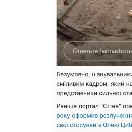
Безумовно, шанувальники
сміливим кадром, який н
представники сильної ста
Раніше портал "Стіна" п
року оформив розлученн
свої стосунки з Олею Ци