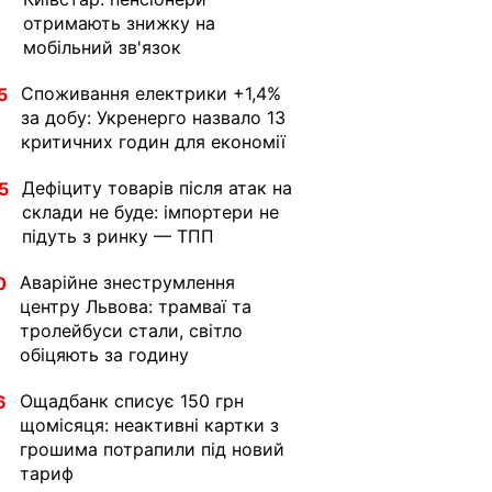
отримають знижку на
мобільний зв'язок
Споживання електрики +1,4%
5
за добу: Укренерго назвало 13
критичних годин для економії
Дефіциту товарів після атак на
5
склади не буде: імпортери не
підуть з ринку — ТПП
Аварійне знеструмлення
0
центру Львова: трамваї та
тролейбуси стали, світло
обіцяють за годину
Ощадбанк списує 150 грн
6
щомісяця: неактивні картки з
грошима потрапили під новий
тариф