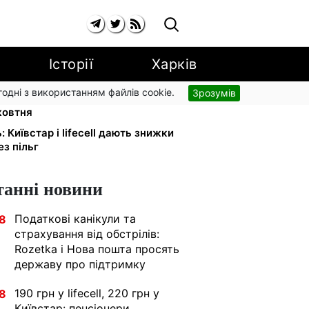
Історії
Харків
згодні з використанням файлів cookie.
Зрозумів
а YouTube: Ощадбанк і Mastercard
жовтня
: Київстар і lifecell дають знижки
з пільг
танні новини
Податкові канікули та
8
страхування від обстрілів:
Rozetka і Нова пошта просять
державу про підтримку
190 грн у lifecell, 220 грн у
8
Київстар: пенсіонери