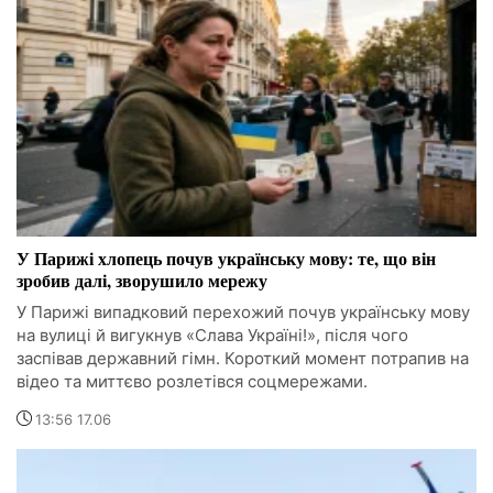
У Парижі хлопець почув українську мову: те, що він
зробив далі, зворушило мережу
У Парижі випадковий перехожий почув українську мову
на вулиці й вигукнув «Слава Україні!», після чого
заспівав державний гімн. Короткий момент потрапив на
відео та миттєво розлетівся соцмережами.
13:56 17.06