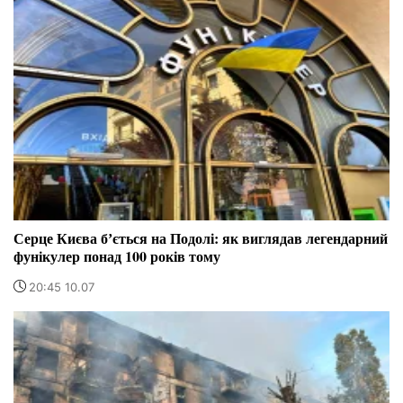
Серце Києва бʼється на Подолі: як виглядав легендарний
фунікулер понад 100 років тому
20:45 10.07