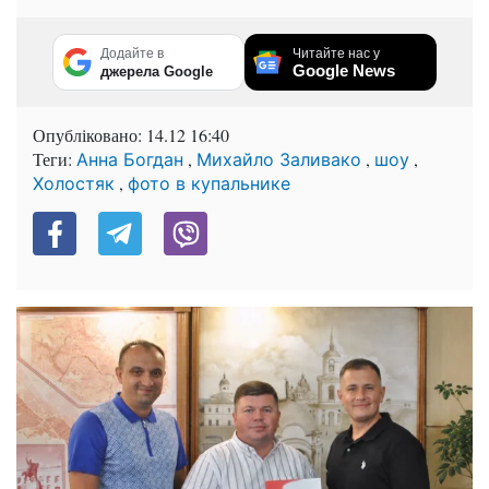
Додайте в
Читайте нас у
Google News
джерела Google
Опубліковано:
14.12 16:40
Теги:
,
,
,
Анна Богдан
Михайло Заливако
шоу
,
Холостяк
фото в купальнике