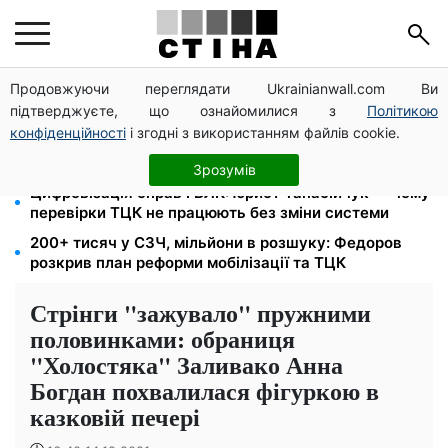
Продовжуючи переглядати Ukrainianwall.com Ви
172 940 грн захистять житло від арешту за
підтверджуєте, що ознайомилися з
Політикою
комуналку: з жовтня поріг — 432 тисячі
конфіденційності
і згодні з використанням файлів cookie.
8 451 грн замість пакунка малюка: Пенсійний фонд
пояснив, як отримати гроші
Зрозумів
Цифровізація справ і ВЛК: юрист Танасійчук — чому
перевірки ТЦК не працюють без зміни системи
200+ тисяч у СЗЧ, мільйони в розшуку: Федоров
розкрив план реформи мобілізації та ТЦК
Стрінги "зажувало" пружними
половинками: обраниця
"Холостяка" Заливако Анна
Богдан похвалилася фігуркою в
казковій печері