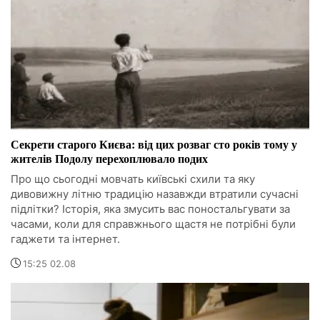
Секрети старого Києва: від цих розваг сто років тому у
жителів Подолу перехоплювало подих
Про що сьогодні мовчать київські схили та яку
дивовижну літню традицію назавжди втратили сучасні
підлітки? Історія, яка змусить вас поностальгувати за
часами, коли для справжнього щастя не потрібні були
гаджети та інтернет.
15:25 02.08