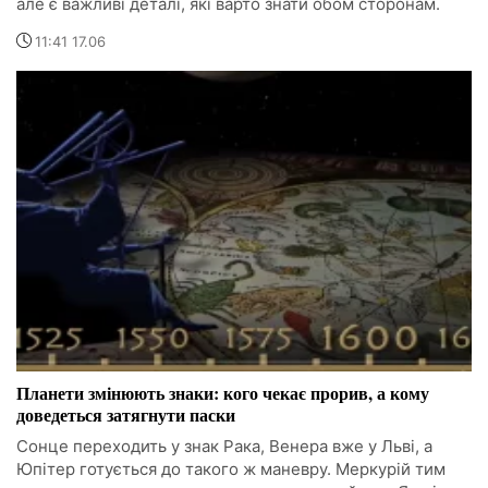
але є важливі деталі, які варто знати обом сторонам.
11:41 17.06
Планети змінюють знаки: кого чекає прорив, а кому
доведеться затягнути паски
Сонце переходить у знак Рака, Венера вже у Льві, а
Юпітер готується до такого ж маневру. Меркурій тим