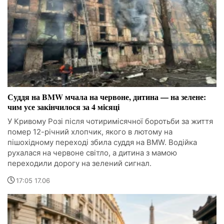
Суддя на BMW мчала на червоне, дитина — на зелене:
чим усе закінчилося за 4 місяці
У Кривому Розі після чотиримісячної боротьби за життя
помер 12-річний хлопчик, якого в лютому на
пішохідному переході збила суддя на BMW. Водійка
рухалася на червоне світло, а дитина з мамою
переходили дорогу на зелений сигнал.
17:05 17.06