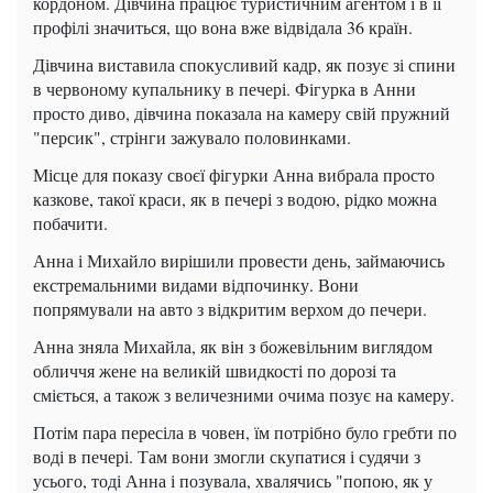
кордоном. Дівчина працює туристичним агентом і в її
профілі значиться, що вона вже відвідала 36 країн.
Дівчина виставила спокусливий кадр, як позує зі спини
в червоному купальнику в печері. Фігурка в Анни
просто диво, дівчина показала на камеру свій пружний
"персик", стрінги зажувало половинками.
Місце для показу своєї фігурки Анна вибрала просто
казкове, такої краси, як в печері з водою, рідко можна
побачити.
Анна і Михайло вирішили провести день, займаючись
екстремальними видами відпочинку. Вони
попрямували на авто з відкритим верхом до печери.
Анна зняла Михайла, як він з божевільним виглядом
обличчя жене на великій швидкості по дорозі та
сміється, а також з величезними очима позує на камеру.
Потім пара пересіла в човен, їм потрібно було гребти по
воді в печері. Там вони змогли скупатися і судячи з
усього, тоді Анна і позувала, хвалячись "попою, як у