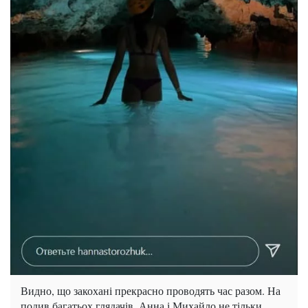
Видно, що закохані прекрасно проводять час разом. На
подив багатьох глядачів, Анна і Михайло не тільки