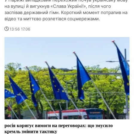
на вулиці й вигукнув «Слава Україні!», після чого
заспівав державний гімн. Короткий момент потрапив на
відео та миттєво розлетівся соцмережами.
13:56 17.06
росія коригує вимоги на переговорах: що змусило
кремль змінити тактику