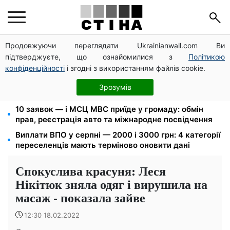
Продовжуючи переглядати Ukrainianwall.com Ви
Пенсія по інвалідності III групи з вересня: від 2595
підтверджуєте, що ознайомилися з
Політикою
до 10 625 грн — хто скільки отримає
конфіденційності
і згодні з використанням файлів cookie.
Федоров звільнений і без бронювання: Камельчук
пропонує ексміністру мобілізацію на загальних
Зрозумів
умовах
10 заявок — і МСЦ МВС приїде у громаду: обмін
прав, реєстрація авто та міжнародне посвідчення
Виплати ВПО у серпні — 2000 і 3000 грн: 4 категорії
переселенців мають терміново оновити дані
Спокуслива красуня: Леся
Нікітюк зняла одяг і вирушила на
масаж - показала зайве
12:30 18.02.2022