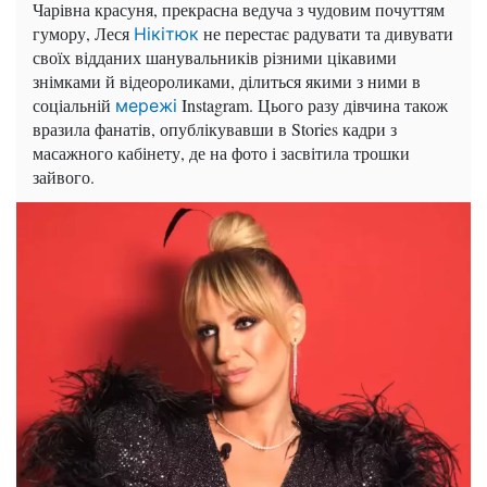
Чарівна красуня, прекрасна ведуча з чудовим почуттям
гумору, Леся
не перестає радувати та дивувати
Нікітюк
своїх відданих шанувальників різними цікавими
знімками й відеороликами, ділиться якими з ними в
соціальній
Instagram. Цього разу дівчина також
мережі
вразила фанатів, опублікувавши в Stories кадри з
масажного кабінету, де на фото і засвітила трошки
зайвого.