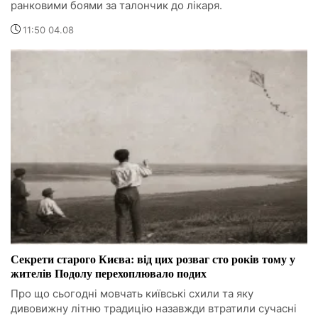
ранковими боями за талончик до лікаря.
11:50 04.08
Секрети старого Києва: від цих розваг сто років тому у
жителів Подолу перехоплювало подих
Про що сьогодні мовчать київські схили та яку
дивовижну літню традицію назавжди втратили сучасні