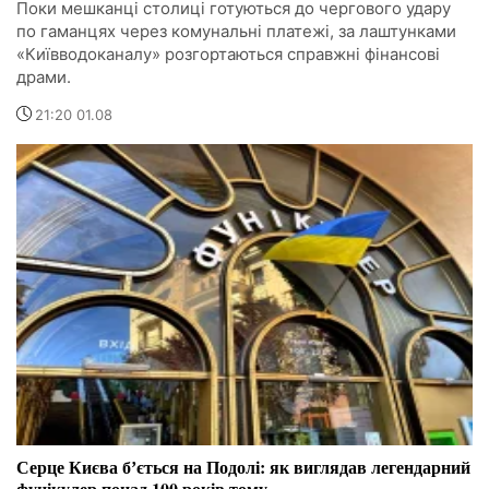
Поки мешканці столиці готуються до чергового удару
по гаманцях через комунальні платежі, за лаштунками
«Київводоканалу» розгортаються справжні фінансові
драми.
21:20 01.08
Серце Києва бʼється на Подолі: як виглядав легендарний
фунікулер понад 100 років тому