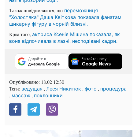
Також повідомлялося, що
переможниця
"Холостяка" Даша Квіткова показала фанатам
шикарну фігуру в чорній білизні.
Крім того,
актриса Ксенія Мішина показала, як
вона відпочивала в лазні, несподівані кадри.
Додайте в
Читайте нас у
Google News
джерела Google
Опубліковано:
18.02 12:30
Теги:
,
,
,
ведущая
Леся Никитюк
фото
процедура
,
,
массаж
поклонники