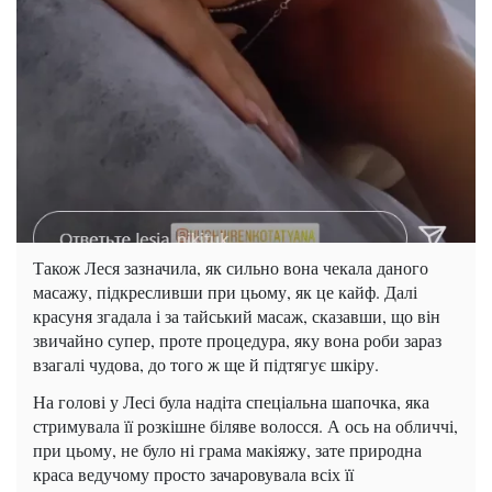
Також Леся зазначила, як сильно вона чекала даного
масажу, підкресливши при цьому, як це кайф. Далі
красуня згадала і за тайський масаж, сказавши, що він
звичайно супер, проте процедура, яку вона роби зараз
взагалі чудова, до того ж ще й підтягує шкіру.
На голові у Лесі була надіта спеціальна шапочка, яка
стримувала її розкішне біляве волосся. А ось на обличчі,
при цьому, не було ні грама макіяжу, зате природна
краса ведучому просто зачаровувала всіх її