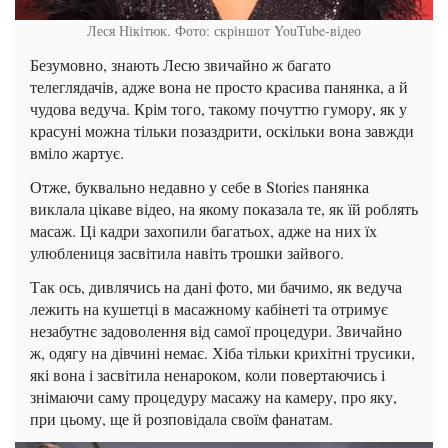
Леся Нікітюк. Фото: скріншот YouTube-відео
Безумовно, знають Лесю звичайно ж багато
телеглядачів, адже вона не просто красива панянка, а й
чудова ведуча. Крім того, такому почуттю гумору, як у
красуні можна тільки позаздрити, оскільки вона завжди
вміло жартує.
Отже, буквально недавно у себе в Stories панянка
виклала цікаве відео, на якому показала те, як їй роблять
масаж. Ці кадри захопили багатьох, адже на них їх
улюблениця засвітила навіть трошки зайвого.
Так ось, дивлячись на дані фото, ми бачимо, як ведуча
лежить на кушетці в масажному кабінеті та отримує
незабутнє задоволення від самої процедури. Звичайно
ж, одягу на дівчині немає. Хіба тільки крихітні трусики,
які вона і засвітила ненароком, коли повертаючись і
знімаючи саму процедуру масажу на камеру, про яку,
при цьому, ще й розповідала своїм фанатам.