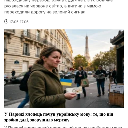
рухалася на червоне світло, а дитина з мамою
переходили дорогу на зелений сигнал.
17:05 17.06
У Парижі хлопець почув українську мову: те, що він
зробив далі, зворушило мережу
У Парижі випадковий перехожий почув українську мову