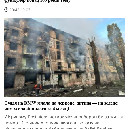
20:45 10.07
Суддя на BMW мчала на червоне, дитина — на зелене:
чим усе закінчилося за 4 місяці
У Кривому Розі після чотиримісячної боротьби за життя
помер 12-річний хлопчик, якого в лютому на
пішохідному переході збила суддя на BMW. Водійка