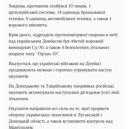
Зокрема, противник позбувся 10 танків, 1
артилерійської системи, 18 одиниць броньованої
техніки, 8 одиниць автомобільної техніки, а також 1
ворожого міномета.
Крім цього, підрозділи протиповітряної охорони в небі
над українським Донбасом був збитий ворожий
винищувач Су-30, а також 4 безпілотних літальних
апарати типу "Орлан-10".
Вказується, що українські військові на Донбасі
продовжують мужньо і героїчно утримувати наступ
окупантів.
На Донецькому та Таврійському напрямках російські
окупанти активізували наступальні дії вздовж усієї лінії
зіткнення.
Окупанти направили всі сили на те, щоб прорвати
оборону українських захисників в Луганській і
Донецькій області, а також встановити контроль над
Маріуполем.