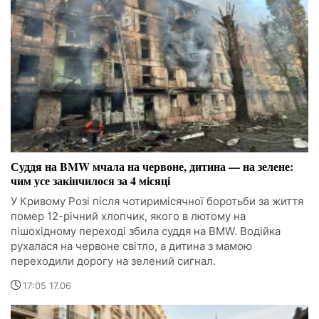
Суддя на BMW мчала на червоне, дитина — на зелене:
чим усе закінчилося за 4 місяці
У Кривому Розі після чотиримісячної боротьби за життя
помер 12-річний хлопчик, якого в лютому на
пішохідному переході збила суддя на BMW. Водійка
рухалася на червоне світло, а дитина з мамою
переходили дорогу на зелений сигнал.
17:05 17.06