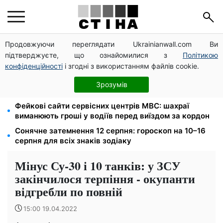
Продовжуючи переглядати Ukrainianwall.com Ви
Церковне свято 9 серпня: апостол Матфій, три
підтверджуєте, що ознайомилися з
Політикою
суворі заборони Успенського посту та прикмети на
зиму
конфіденційності
і згодні з використанням файлів cookie.
Зарплата 30 000 грн — пенсія 11 500 грн: ПФУ
Зрозумів
пояснив формулу розрахунку виплат у 2026 році
Фейкові сайти сервісних центрів МВС: шахраї
виманюють гроші у водіїв перед виїздом за кордон
Сонячне затемнення 12 серпня: гороскоп на 10–16
серпня для всіх знаків зодіаку
Мінус Су-30 і 10 танків: у ЗСУ
закінчилося терпіння - окупанти
відгребли по повній
15:00 19.04.2022