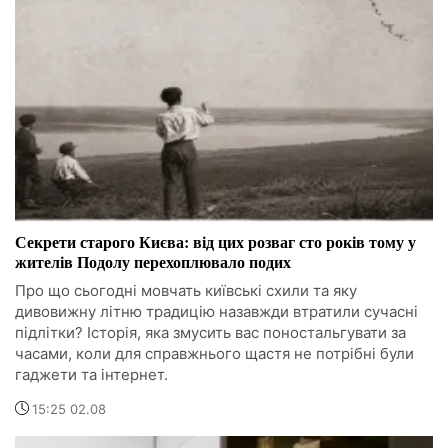
Секрети старого Києва: від цих розваг сто років тому у
жителів Подолу перехоплювало подих
Про що сьогодні мовчать київські схили та яку
дивовижну літню традицію назавжди втратили сучасні
підлітки? Історія, яка змусить вас поностальгувати за
часами, коли для справжнього щастя не потрібні були
гаджети та інтернет.
15:25 02.08