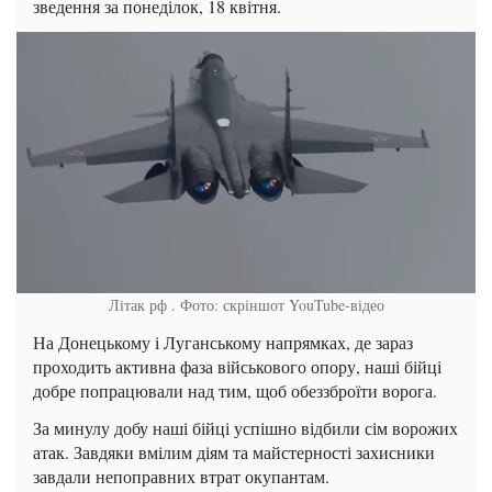
зведення за понеділок, 18 квітня.
Літак рф . Фото: скріншот YouTube-відео
На Донецькому і Луганському напрямках, де зараз
проходить активна фаза військового опору, наші бійці
добре попрацювали над тим, щоб обеззброїти ворога.
За минулу добу наші бійці успішно відбили сім ворожих
атак. Завдяки вмілим діям та майстерності захисники
завдали непоправних втрат окупантам.