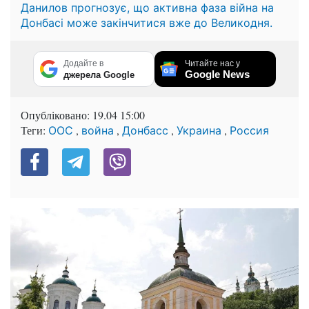
Данилов прогнозує, що активна фаза війна на
Донбасі може закінчитися вже до Великодня.
Додайте в
Читайте нас у
Google News
джерела Google
Опубліковано:
19.04 15:00
Теги:
,
,
,
,
ООС
война
Донбасс
Украина
Россия