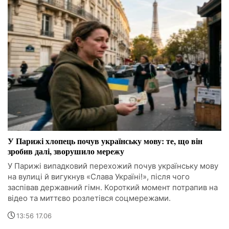
У Парижі хлопець почув українську мову: те, що він
зробив далі, зворушило мережу
У Парижі випадковий перехожий почув українську мову
на вулиці й вигукнув «Слава Україні!», після чого
заспівав державний гімн. Короткий момент потрапив на
відео та миттєво розлетівся соцмережами.
13:56 17.06