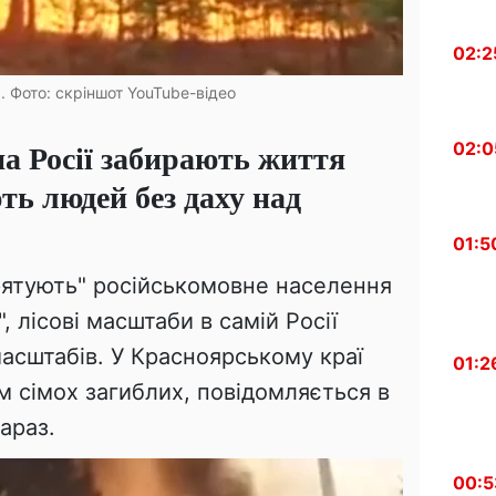
02:2
 Фото: скріншот YouTube-відео
а Росії забирають життя
02:0
ть людей без даху над
01:5
"рятують" російськомовне населення
", лісові масштаби в самій Росії
асштабів. У Красноярському краї
01:2
м сімох загиблих, повідомляється в
араз.
00:5