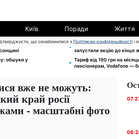
Київ
Поради
Життя
підтверджуєте, що ознайомилися з
Політикою конфіденційності
і 
I групи: DRC, Acted і NP
Кешбек до 40% на Netflix т
рсонщині
запустили акцію до кінця 
зу: обшуки у
Тариф від 190 грн на місяць
пенсіонерам, Vodafone — бе
Ос
ися вже не можуть:
кий край росії
07:2
жами - масштабні фото
06:2