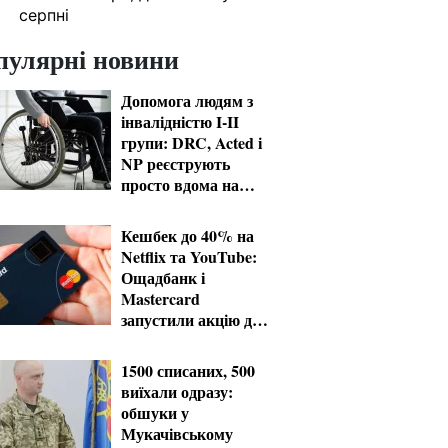
серпні
пулярні новини
Допомога людям з
інвалідністю I-II
групи: DRC, Acted і
NP реєструють
просто вдома на
Херсонщині
Кешбек до 40% на
Netflix та YouTube:
Ощадбанк і
Mastercard
запустили акцію до
кінця жовтня
1500 списаних, 500
виїхали одразу:
обшуки у
Мукачівському