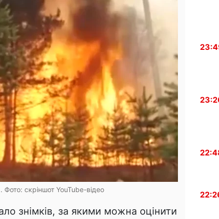
23:4
23:2
22:4
 Фото: скріншот YouTube-відео
22:2
ало знімків, за якими можна оцінити