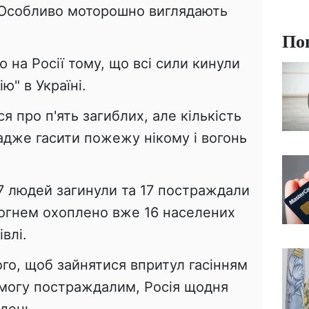
 Особливо моторошно виглядають
По
 на Росії тому, що всі сили кинули
ю" в Україні.
 про п'ять загиблих, але кількість
адже гасити пожежу нікому і вогонь
7 людей загинули та 17 постраждали
Вогнем охоплено вже 16 населених
влі.
ого, щоб зайнятися впритул гасінням
могу постраждалим, Росія щодня