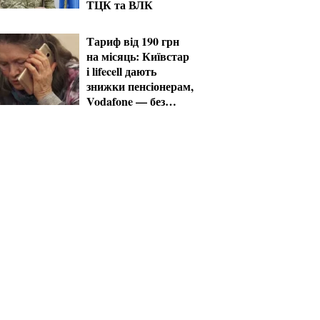
ТЦК та ВЛК
Тариф від 190 грн
на місяць: Київстар
і lifecell дають
знижки пенсіонерам,
Vodafone — без
пільг