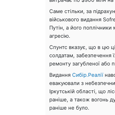
витрачає по $900 млн на 
Саме стільки, за підраху
військового видання Sofr
Путін, а його поплічники
агресію.
Спунтс вказує, що в цю ц
солдатам, забезпечення ї
ремонту загубленої або п
Видання
Сибір.Реалії
наво
евакуювали з небезпечних
Іркутській області, що л
раніше, а також вогонь д
раніше не було.