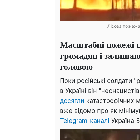
Лісова пожежа.
Масштабні пожежі н
громадян і залишаю
головою
Поки російські солдати 
в Україні він "неонацистів
досягли
катастрофічних м
вже відомо про як мініму
Telegram-каналі
Україна З