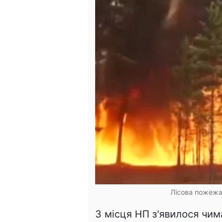
Лісова пожежа.
З місця НП з'явилося чим