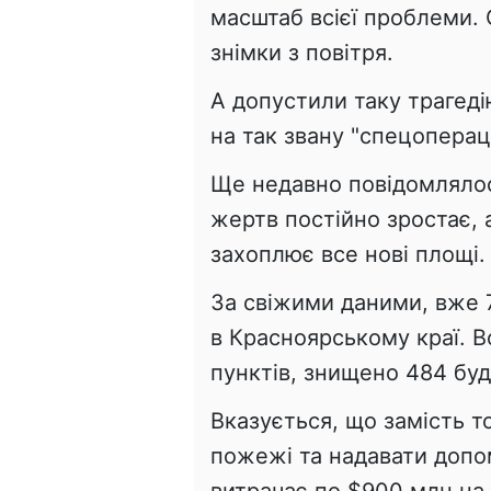
масштаб всієї проблеми.
знімки з повітря.
А допустили таку трагедію
на так звану "спецопераці
Ще недавно повідомлялося
жертв постійно зростає, 
захоплює все нові площі.
За свіжими даними, вже 
в Красноярському краї. 
пунктів, знищено 484 буді
Вказується, що замість т
пожежі та надавати допо