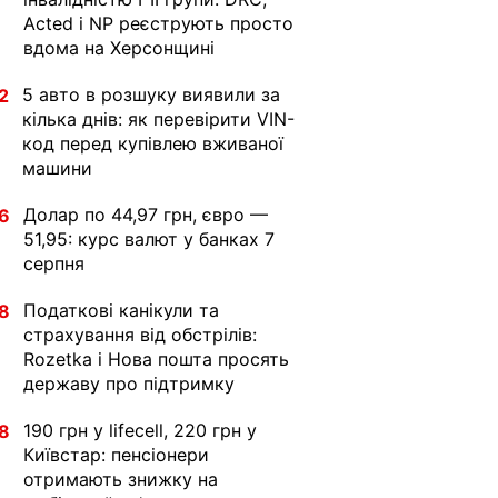
Acted і NP реєструють просто
вдома на Херсонщині
5 авто в розшуку виявили за
2
кілька днів: як перевірити VIN-
код перед купівлею вживаної
машини
Долар по 44,97 грн, євро —
6
51,95: курс валют у банках 7
серпня
Податкові канікули та
8
страхування від обстрілів:
Rozetka і Нова пошта просять
державу про підтримку
190 грн у lifecell, 220 грн у
8
Київстар: пенсіонери
отримають знижку на