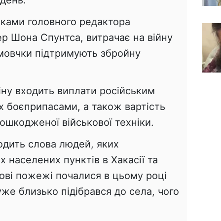
день.
нками головного редактора
ep Шона Спунтса, витрачає на війну
 мовчки підтримують збройну
іну входить виплати російським
х боєприпасами, а також вартість
ошкодженої військової техніки.
дить слова людей, яких
 населених пунктів в Хакасії та
ісові пожежі почалися в цьому році
уже близько підібрався до села, чого