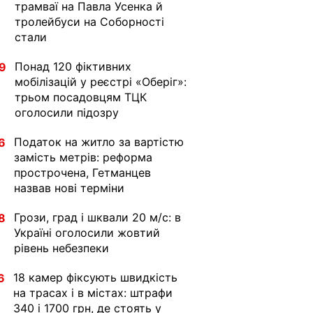
трамваї на Павла Усенка й
тролейбуси на Соборності
стали
Понад 120 фіктивних
9
мобілізацій у реєстрі «Оберіг»:
трьом посадовцям ТЦК
оголосили підозру
Податок на житло за вартістю
6
замість метрів: реформа
прострочена, Гетманцев
назвав нові терміни
Грози, град і шквали 20 м/с: в
8
Україні оголосили жовтий
рівень небезпеки
18 камер фіксують швидкість
6
на трасах і в містах: штрафи
340 і 1700 грн, де стоять у