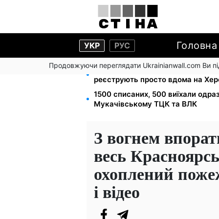
Головна
УКР
РУС
Продовжуючи переглядати Ukrainianwall.com Ви 
Допомога людям з інвалідністю I-I
реєструють просто вдома на Хе
1500 списаних, 500 виїхали одра
Мукачівському ТЦК та ВЛК
З вогнем впорат
весь Красноярсь
охоплений поже
і відео