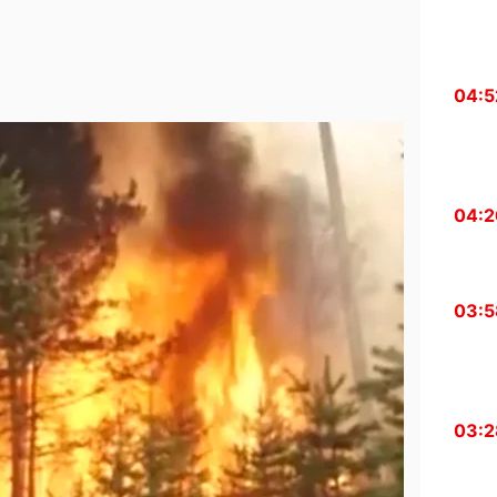
04:5
04:2
03:5
03:2