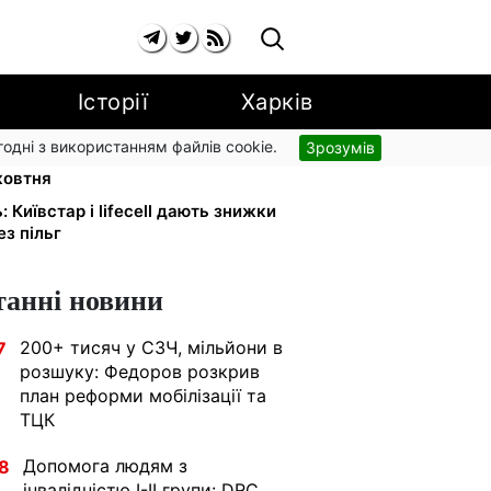
Історії
Харків
згодні з використанням файлів cookie.
Зрозумів
а YouTube: Ощадбанк і Mastercard
жовтня
: Київстар і lifecell дають знижки
з пільг
танні новини
200+ тисяч у СЗЧ, мільйони в
7
розшуку: Федоров розкрив
план реформи мобілізації та
ТЦК
Допомога людям з
8
інвалідністю I-II групи: DRC,