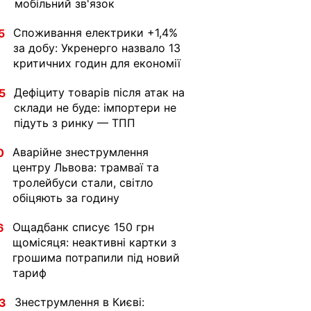
мобільний зв'язок
Споживання електрики +1,4%
5
за добу: Укренерго назвало 13
критичних годин для економії
Дефіциту товарів після атак на
5
склади не буде: імпортери не
підуть з ринку — ТПП
Аварійне знеструмлення
0
центру Львова: трамваї та
тролейбуси стали, світло
обіцяють за годину
Ощадбанк списує 150 грн
6
щомісяця: неактивні картки з
грошима потрапили під новий
тариф
Знеструмлення в Києві:
3