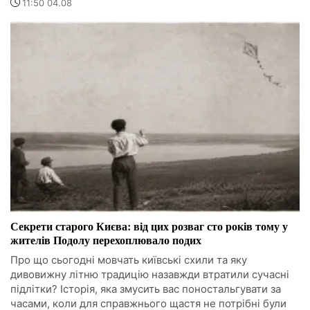
11:50 04.08
Секрети старого Києва: від цих розваг сто років тому у
жителів Подолу перехоплювало подих
Про що сьогодні мовчать київські схили та яку
дивовижну літню традицію назавжди втратили сучасні
підлітки? Історія, яка змусить вас поностальгувати за
часами, коли для справжнього щастя не потрібні були