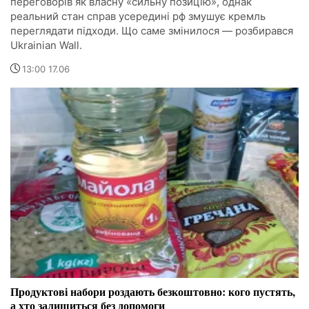
переговорів як власну «сильну позицію», однак
реальний стан справ усередині рф змушує кремль
переглядати підходи. Що саме змінилося — розбирався
Ukrainian Wall.
13:00 17.06
Продуктові набори роздають безкоштовно: кого пустять,
а хто залишиться без допомоги