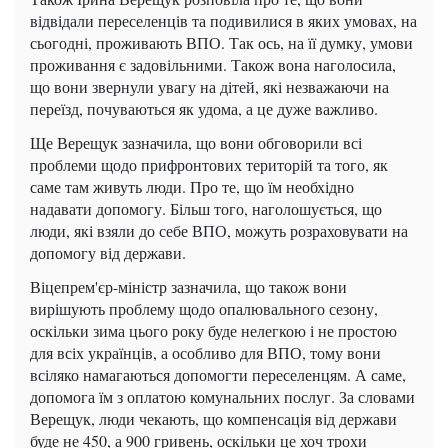
відвідали переселенців та подивилися в яких умовах, на
сьогодні, проживають ВПО. Так ось, на її думку, умови
проживання є задовільними. Також вона наголосила,
що вони звернули увагу на дітей, які незважаючи на
переїзд, почуваються як удома, а це дуже важливо.
Ще Верещук зазначила, що вони обговорили всі
проблеми щодо прифронтових територій та того, як
саме там живуть люди. Про те, що їм необхідно
надавати допомогу. Більш того, наголошується, що
люди, які взяли до себе ВПО, можуть розраховувати на
допомогу від держави.
Віцепрем'єр-міністр зазначила, що також вони
вирішують проблему щодо опалювального сезону,
оскільки зима цього року буде нелегкою і не простою
для всіх українців, а особливо для ВПО, тому вони
всіляко намагаються допомогти переселенцям. А саме,
допомога їм з оплатою комунальних послуг. За словами
Верещук, люди чекають, що компенсація від держави
буде не 450, а 900 гривень, оскільки це хоч трохи