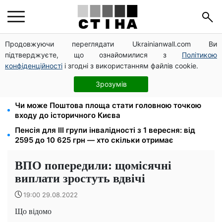
Продовжуючи переглядати Ukrainianwall.com Ви
10 заявок — і МСЦ МВС приїде у громаду: обмін
підтверджуєте, що ознайомилися з
Політикою
прав, реєстрація авто та міжнародне посвідчення
конфіденційності
і згодні з використанням файлів cookie.
Мавіки, зарядні станції та апарати для реанімації:
Християнський корпус передав вантаж на
Зрозумів
Запорізький та Покровський напрямки
Чи може Поштова площа стати головною точкою
входу до історичного Києва
Пенсія для III групи інвалідності з 1 вересня: від
2595 до 10 625 грн — хто скільки отримає
ВПО попередили: щомісячні
виплати зростуть вдвічі
19:00 29.08.2022
Що відомо