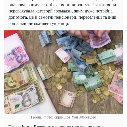
опалювальному сезоні і як вони виростуть. Також вона
перерахувала категорії громадян, яким дуже потрібна
допомога, це й самотні пенсіонери, переселенці та інші
соціально незахищені українці.
Гроші. Фото: скріншот YouTube-відео
Також Ірина Верещук розповіла про те, що вони