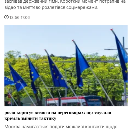
заспівав державний гімн. Короткий момент потрапив на
відео та миттєво розлетівся соцмережами.
13:56 17.06
росія коригує вимоги на переговорах: що змусило
кремль змінити тактику
Москва намагається подати можливі контакти щодо