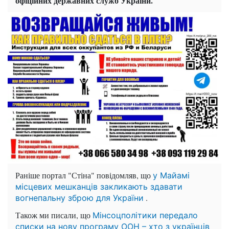
офіційних державних служб України.
Раніше портал "Стіна" повідомляв, що
у Майамі
місцевих мешканців закликають здавати
.
вогнепальну зброю для України
Також ми писали, що
Мінсоцполітики передало
списки на нову програму ООН – хто з українців