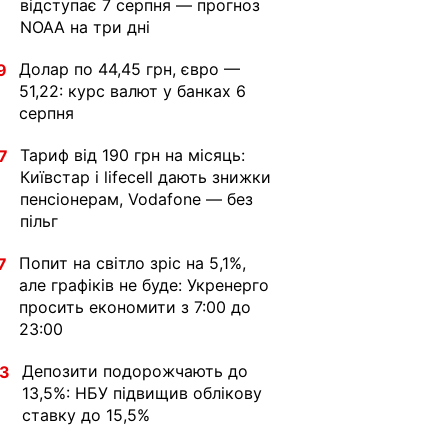
відступає 7 серпня — прогноз
NOAA на три дні
Долар по 44,45 грн, євро —
9
51,22: курс валют у банках 6
серпня
Тариф від 190 грн на місяць:
7
Київстар і lifecell дають знижки
пенсіонерам, Vodafone — без
пільг
Попит на світло зріс на 5,1%,
7
але графіків не буде: Укренерго
просить економити з 7:00 до
23:00
Депозити подорожчають до
33
13,5%: НБУ підвищив облікову
ставку до 15,5%