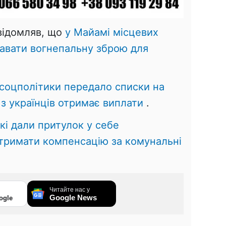
овідомляв, що
у Майамі місцевих
авати вогнепальну зброю для
соцполітики передало списки на
з українців отримає виплати
.
які дали притулок у себе
тримати компенсацію за комунальні
Читайте нас у
Google News
ogle