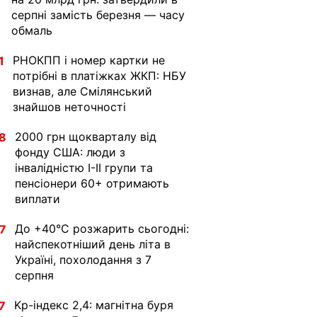
серпні замість березня — часу
обмаль
РНОКПП і номер картки не
1
потрібні в платіжках ЖКП: НБУ
визнав, але Смілянський
знайшов неточності
2000 грн щокварталу від
8
фонду США: люди з
інвалідністю I-II групи та
пенсіонери 60+ отримають
виплати
До +40°С розжарить сьогодні:
7
найспекотніший день літа в
Україні, похолодання з 7
серпня
Kp-індекс 2,4: магнітна буря
7