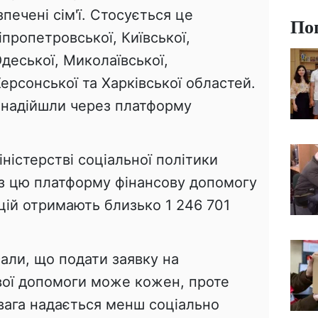
печені сім'ї. Стосується це
По
пропетровської, Київської,
Одеської, Миколаївської,
Херсонської та Харківської областей.
о надійшли через платформу
іністерстві соціальної політики
ез цю платформу фінансову допомогу
цій отримають близько 1 246 701
али, що подати заявку на
вої допомоги може кожен, проте
вага надається менш соціально