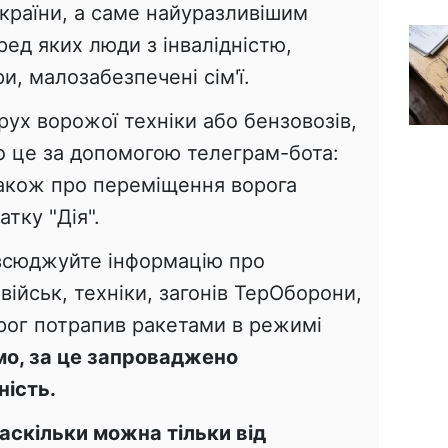
раїни, а саме найуразливішим
ред яких люди з інвалідністю,
и, малозабезпечені сім'ї.
рух ворожої техніки або бензовозів,
о це за допомогою телеграм-бота:
акож про переміщення ворога
тку "Дія".
всюджуйте інформацію про
військ, техніки, загонів ТерОборони,
орог потрапив ракетами в режимі
о, за це запроваджено
ність.
скільки можна тільки від