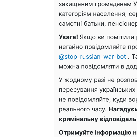
захищеним громадянам Ук
категоріям населення, се
самотні батьки, пенсіонер
Увага!
Якщо ви помітили 
негайно повідомляйте пр
@stop_russian_war_bot
. Т
можна повідомляти в дода
У жодному разі не розпо
пересування українських 
не повідомляйте, куди в
реального часу.
Нагадуєм
кримінальну відповідаль
Отримуйте інформацію на