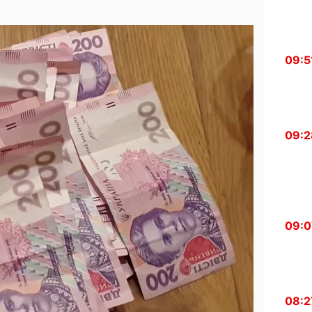
09:5
09:2
09:0
08:2