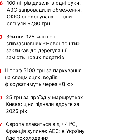
100 літрів дизеля в одні руки:
36
АЗС запровадили обмеження,
OKKO спростувала — ціни
сягнули 97,90 грн
Збитки 325 млн грн:
9
співзасновник «Нової пошти»
закликав до дерегуляції
замість нових податків
Штраф 5100 грн за паркування
1
на спецмісцях: водіїв
фіксуватимуть через «Дію»
25 грн за проїзд у маршрутках
9
Києва: ціни підняли вдруге за
2026 рік
Європа плавиться від +41°C,
7
Франція зупиняє АЕС: в Україну
йде похолодання