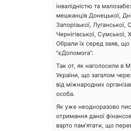
інвалідністю та малозабез
мешканців Донецької, Дні
Запорізької, Луганської, 
Чернігівської, Сумської, 
Обрали їх серед заяв, щ
"єДопомога".
Так от, як наголосили в М
України, що загалом чер
від міжнародних організа
особа.
Як уже неодноразово пис
отримання даної фінансо
варто пам'ятати, що пере