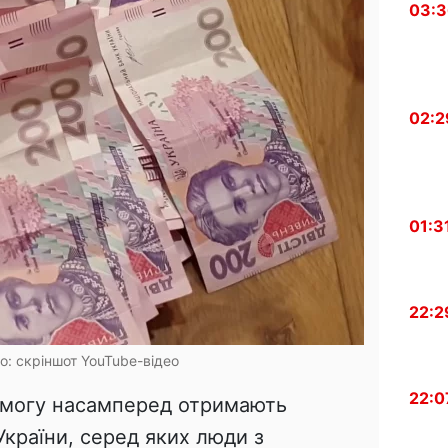
03:
02:2
01:3
22:2
то: скріншот YouTube-відео
22:0
омогу насамперед отримають
України, серед яких люди з