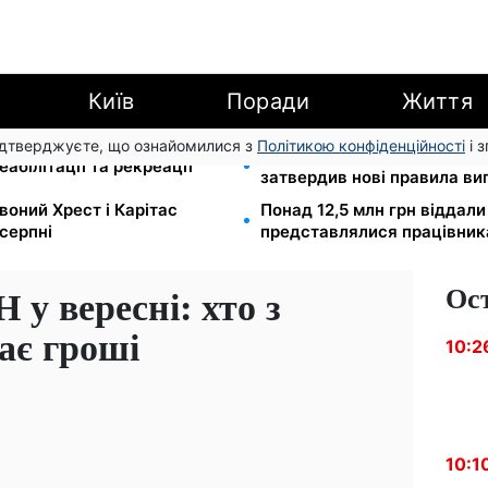
Київ
Поради
Життя
підтверджуєте, що ознайомилися з
Політикою конфіденційності
і 
800 000 грн за інвалідніст
абілітації та рекреації
затвердив нові правила ви
воний Хрест і Карітас
Понад 12,5 млн грн віддали
серпні
представлялися працівни
Ос
 у вересні: хто з
ає гроші
10:2
10:1