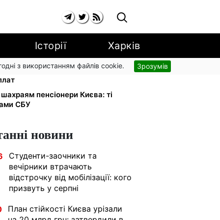
Історії
Харків
згодні з використанням файлів cookie.
Зрозумів
ь, 1 млн — родині загиблого: ПФУ
плат
 шахраям пенсіонери Києва: ті
ками СБУ
танні новини
Студенти-заочники та
6
вечірники втрачають
відстрочку від мобілізації: кого
призвуть у серпні
План стійкості Києва урізали
0
на 20 млрд грн: затвердили в