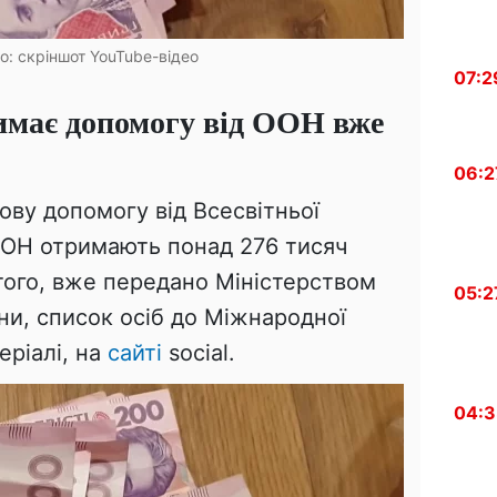
то: скріншот YouTube-відео
07:2
римає допомогу від ООН вже
06:2
ову допомогу від Всесвітньої
ООН отримають понад 276 тисяч
того, вже передано Міністерством
05:2
їни, список осіб до Міжнародної
еріалі, на
сайті
social.
04: