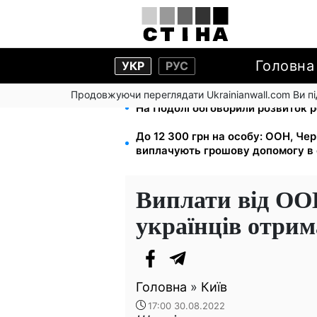
Головна
УКР
РУС
Продовжуючи переглядати Ukrainianwall.com Ви 
На Подолі обговорили розвиток ре
До 12 300 грн на особу: ООН, Чер
виплачують грошову допомогу в 
Виплати від ООН
українців отрим
Головна
»
Київ
17:00 30.08.2022