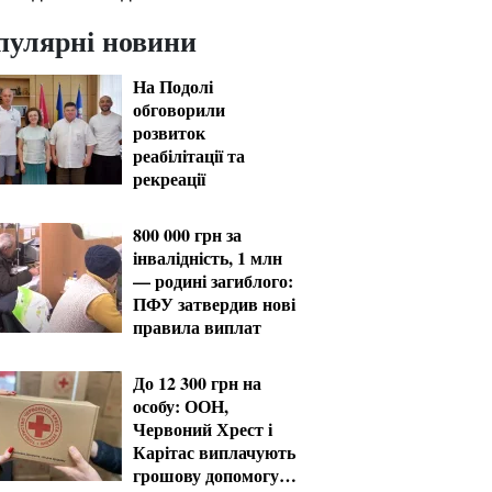
пулярні новини
На Подолі
обговорили
розвиток
реабілітації та
рекреації
800 000 грн за
інвалідність, 1 млн
— родині загиблого:
ПФУ затвердив нові
правила виплат
До 12 300 грн на
особу: ООН,
Червоний Хрест і
Карітас виплачують
грошову допомогу в