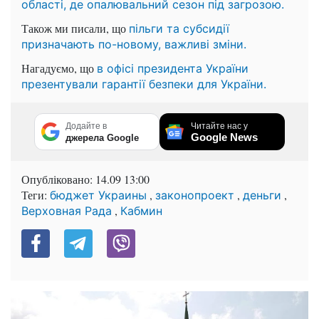
області, де опалювальний сезон під загрозою.
Також ми писали, що
пільги та субсидії
призначають по-новому, важливі зміни.
Нагадуємо, що
в офісі президента України
презентували гарантії безпеки для України.
Додайте в
Читайте нас у
Google News
джерела Google
Опубліковано:
14.09 13:00
Теги:
,
,
,
бюджет Украины
законопроект
деньги
,
Верховная Рада
Кабмин