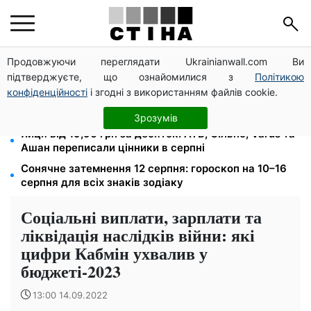
Продовжуючи переглядати Ukrainianwall.com Ви
Середа 12 серпня — найнебезпечніший день тижня:
підтверджуєте, що ознайомилися з
Політикою
що можна й не можна робити з 10 до 16 серпня
конфіденційності
і згодні з використанням файлів cookie.
Фейкові сайти сервісних центрів МВС: шахраї
виманюють гроші у водіїв перед виїздом за кордон
Зрозумів
Яйця від 19,90 грн за десяток: АТБ, Сільпо, Varus та
Ашан переписали цінники в серпні
Сонячне затемнення 12 серпня: гороскоп на 10–16
серпня для всіх знаків зодіаку
Соціальні виплати, зарплати та
ліквідація наслідків війни: які
цифри Кабмін ухвалив у
бюджеті-2023
13:00 14.09.2022