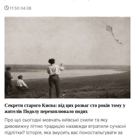
11:50 04.08
Секрети старого Києва: від цих розваг сто років тому у
жителів Подолу перехоплювало подих
Про що сьогодні мовчать київські схили та яку
дивовижну літню традицію назавжди втратили сучасні
підлітки? Історія, яка змусить вас поностальгувати за