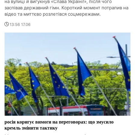
на вулиці й вигукнув «Слава Україні!», після чого
заспівав державний гімн. Короткий момент потрапив на
відео та миттєво розлетівся соцмережами.
13:56 17.06
росія коригує вимоги на переговорах: що змусило
кремль змінити тактику