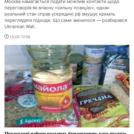
Москва намагається подати можливі контакти щодо
переговорів як власну «сильну позицію», однак
реальний стан справ усередині рф змушує кремль
переглядати підходи. Що саме змінилося — розбирався
Ukrainian Wall.
13:00 17.06
Продуктові набори роздають безкоштовно: кого пустять,