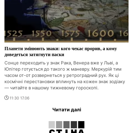
Планети змінюють знаки: кого чекає прорив, а кому
доведеться затягнути паски
Сонце переходить у знак Рака, Венера вже у Льві, а
Юпітер готується до такого ж маневру. Меркурій тим
часом от-от розвернеться у ретроградний рух. Як ці
космічні перестановки вплинуть на кожен знак зодіаку
— читайте в нашому тижневому гороскопі.
11:30 17.06
Читати далі