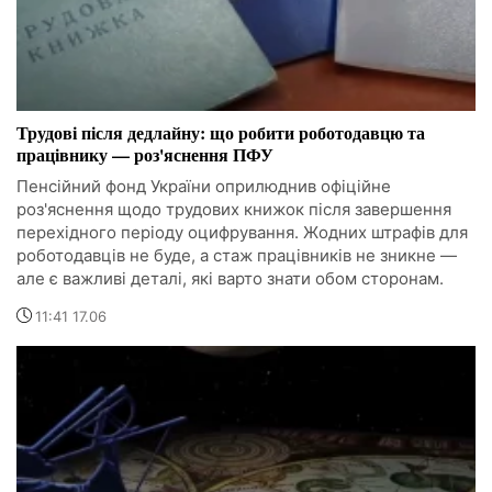
Трудові після дедлайну: що робити роботодавцю та
працівнику — роз'яснення ПФУ
Пенсійний фонд України оприлюднив офіційне
роз'яснення щодо трудових книжок після завершення
перехідного періоду оцифрування. Жодних штрафів для
роботодавців не буде, а стаж працівників не зникне —
але є важливі деталі, які варто знати обом сторонам.
11:41 17.06