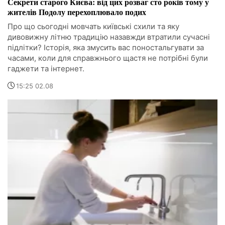
Секрети старого Києва: від цих розваг сто років тому у
жителів Подолу перехоплювало подих
Про що сьогодні мовчать київські схили та яку
дивовижну літню традицію назавжди втратили сучасні
підлітки? Історія, яка змусить вас поностальгувати за
часами, коли для справжнього щастя не потрібні були
гаджети та інтернет.
15:25 02.08