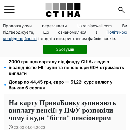
Продовжуючи переглядати Ukrainianwall.com Ви
Директорка ДОЗ Києва Тетяна Мостепан:
підтверджуєте, що ознайомилися з
Політикою
Демографічна криза потребує нових рішень уже
сьогодні
конфіденційності
і згодні з використанням файлів cookie.
Пенсійна реформа у вересні: добровільні
Зрозумів
накопичення й перегляд спецпенсій суддів
2000 грн щокварталу від фонду США: люди з
інвалідністю I-II групи та пенсіонери 60+ отримають
виплати
Долар по 44,45 грн, євро — 51,22: курс валют у
банках 6 серпня
На карту ПриваБанку зупиняють
виплату пенсії: у ПФУ розповіли
чому і куди "бігти" пенсіонерам
23:00 01.04.2023