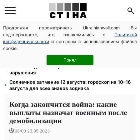
Продолжая просматривать Ukrainianwall.com Вы
Яйца от 19,90 грн за десяток: АТБ, Сильпо, Varus и
подтверждаете, что ознакомились с
Политикой
Ашан переписали ценники в августе
конфиденциальности
и согласны с использованием файлов
172 940 грн защитят жилье от ареста за
cookie.
коммуналку: с октября порог — 432 тысячи
26 000 подписей — Зеленский поручил СНБО
Понял
лишать водителей прав за систематические
нарушения
Солнечное затмение 12 августа: гороскоп на 10–16
августа для всех знаков зодиака
Когда закончится война: какие
выплаты назначат военным после
демобилизации
08:00 23.05.2023