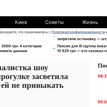
Киев
Советы
Жизнь
верждаете, что ознакомились с
Политикой конфиденциальности
и
еста за коммуналку: с
Новый знак на центрально
запретили остановку — шт
 3000 грн: 4 категории
Пенсия для III группы инва
новить данные
10 625 грн — кто сколько 
По
налистка шоу
рогулке засветила
06:2
 ей не привыкать
05:2