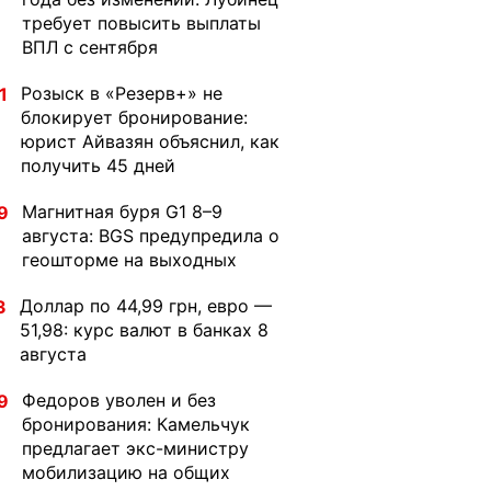
требует повысить выплаты
ВПЛ с сентября
Розыск в «Резерв+» не
1
блокирует бронирование:
юрист Айвазян объяснил, как
получить 45 дней
Магнитная буря G1 8–9
9
августа: BGS предупредила о
геошторме на выходных
Доллар по 44,99 грн, евро —
3
51,98: курс валют в банках 8
августа
Федоров уволен и без
9
бронирования: Камельчук
предлагает экс-министру
мобилизацию на общих