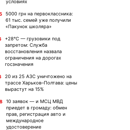
условиях
5000 грн на первоклассника:
5
61 тыс. семей уже получили
«Пакунок школяра»
+28°C — грузовики под
6
запретом: Служба
восстановления назвала
ограничения на дорогах
госзначения
20 из 25 АЗС уничтожено на
6
трассе Харьков–Полтава: цены
вырастут на 15%
10 заявок — и МСЦ МВД
8
приедет в громаду: обмен
прав, регистрация авто и
международное
удостоверение