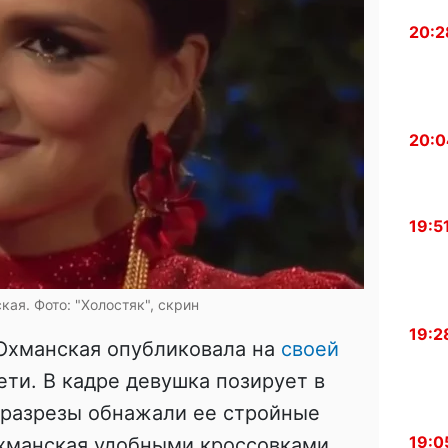
20:2
20:0
19:5
ая. Фото: "Холостяк", скрин
19:2
Охманская опубликовала на
своей
ети. В кадре девушка позирует в
 разрезы обнажали ее стройные
19:0
Охманская удобными кроссовками,