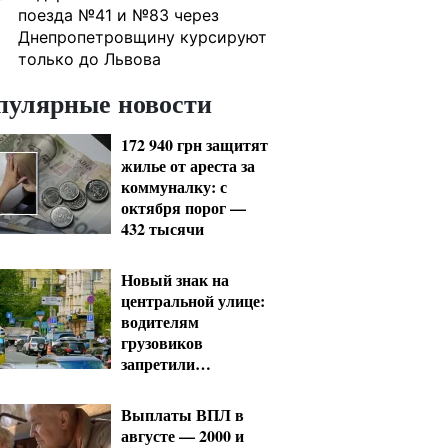
поезда №41 и №83 через
Днепропетровщину курсируют
только до Львова
пулярные новости
172 940 грн защитят
жилье от ареста за
коммуналку: с
октября порог —
432 тысячи
Новый знак на
центральной улице:
водителям
грузовиков
запретили
остановку — штраф
до 680 грн
Выплаты ВПЛ в
августе — 2000 и