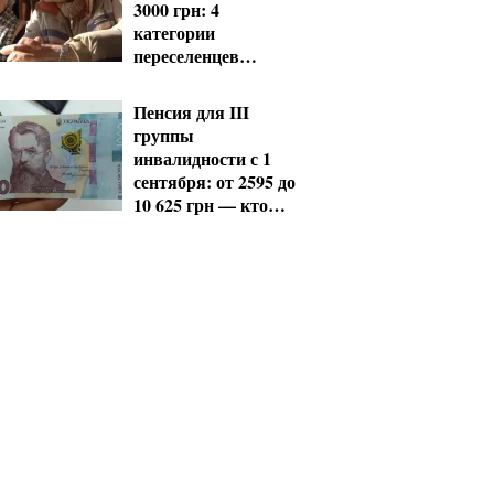
3000 грн: 4
категории
переселенцев
должны срочно
обновить данные
Пенсия для III
группы
инвалидности с 1
сентября: от 2595 до
10 625 грн — кто
сколько получит