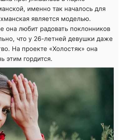
анской, именно так началось для
 Охманская является моделью.
не она любит радовать поклонников
ьно, что у 26-летней девушки даже
тво. На проекте «Холостяк» она
нь этим гордится.