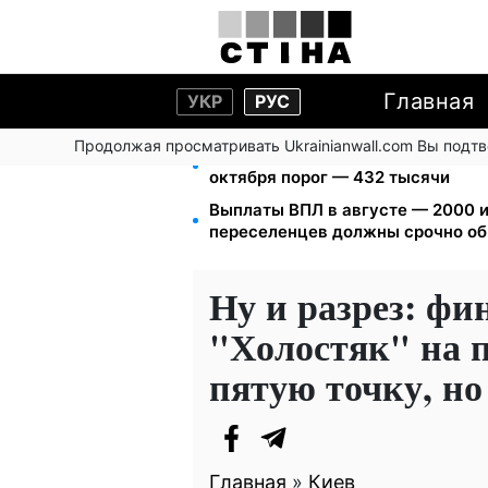
Главная
УКР
РУС
Продолжая просматривать Ukrainianwall.com Вы подт
172 940 грн защитят жилье от ар
октября порог — 432 тысячи
Выплаты ВПЛ в августе — 2000 и
переселенцев должны срочно об
Ну и разрез: фи
"Холостяк" на п
пятую точку, но
Главная
»
Киев