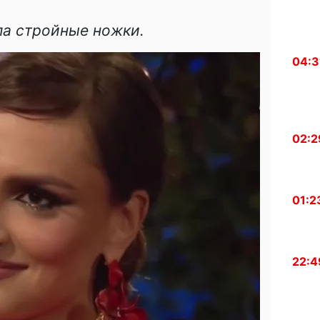
ла стройные ножки.
04:3
02:2
01:2
22:4