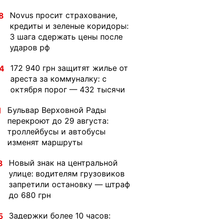
Novus просит страхование,
8
кредиты и зеленые коридоры:
3 шага сдержать цены после
ударов рф
172 940 грн защитят жилье от
4
ареста за коммуналку: с
октября порог — 432 тысячи
Бульвар Верховной Рады
1
перекроют до 29 августа:
троллейбусы и автобусы
изменят маршруты
Новый знак на центральной
8
улице: водителям грузовиков
запретили остановку — штраф
до 680 грн
Задержки более 10 часов:
5