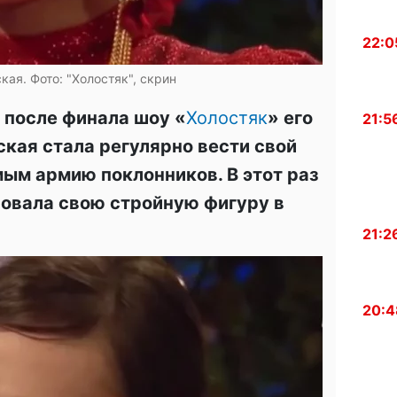
22:0
ая. Фото: "Холостяк", скрин
 после финала шоу «
Холостяк
» его
21:5
кая стала регулярно вести свой
мым армию поклонников. В этот раз
овала свою стройную фигуру в
21:2
20:4