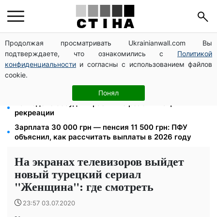
Продолжая просматривать Ukrainianwall.com Вы
ПФУ и Минветеранов утвердили Порядок
подтверждаете, что ознакомились с
Политикой
взаимодействия: единый алгоритм для
специалистов сопровождения ветеранов
конфиденциальности
и согласны с использованием файлов
cookie.
Приковал наручниками к лестнице на всю ночь: в
Закарпатье будут судить сотрудника ТЦК за пытки
Понял
На Подоле обсудили развитие реабилитации и
рекреации
Зарплата 30 000 грн — пенсия 11 500 грн: ПФУ
объяснил, как рассчитать выплаты в 2026 году
На экранах телевизоров выйдет
новый турецкий сериал
"Женщина": где смотреть
23:57 03.07.2020