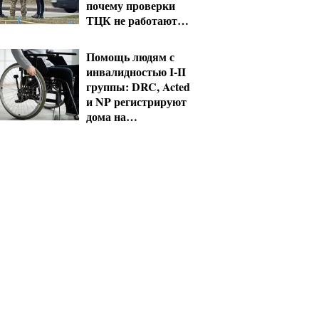
почему проверки
ТЦК не работают
без смены системы
Помощь людям с
инвалидностью I-II
группы: DRC, Acted
и NP регистрируют
дома на
Херсонщине