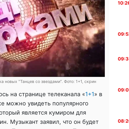
10:2
09:5
09:
а новых "Танцев со звездами". Фото: 1+1, скрин
09:0
сь на странице телеканала «
1+1
» в
ке можно увидеть популярного
который является кумиром для
08:2
н. Музыкант заявил, что он будет