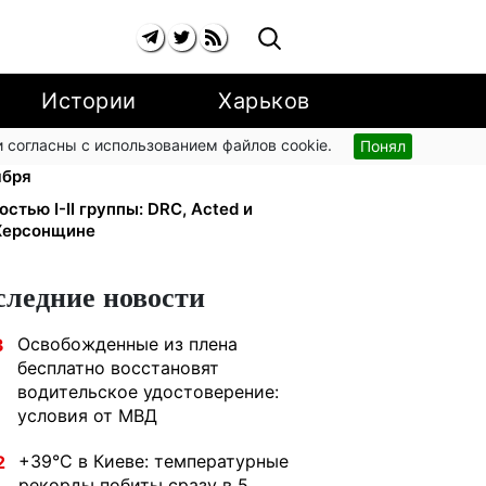
Истории
Харьков
 согласны с использованием файлов cookie.
Понял
стипендии ×2: правительство
ября
тью I-II группы: DRC, Acted и
 Херсонщине
следние новости
Освобожденные из плена
3
бесплатно восстановят
водительское удостоверение:
условия от МВД
+39°C в Киеве: температурные
2
рекорды побиты сразу в 5