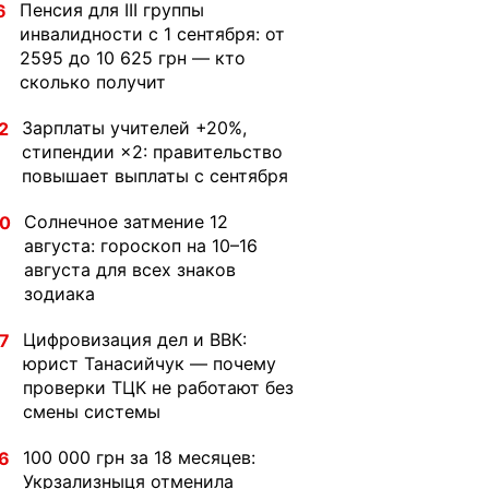
Пенсия для III группы
6
инвалидности с 1 сентября: от
2595 до 10 625 грн — кто
сколько получит
Зарплаты учителей +20%,
2
стипендии ×2: правительство
повышает выплаты с сентября
Солнечное затмение 12
30
августа: гороскоп на 10–16
августа для всех знаков
зодиака
Цифровизация дел и ВВК:
7
юрист Танасийчук — почему
проверки ТЦК не работают без
смены системы
100 000 грн за 18 месяцев:
6
Укрзализныця отменила