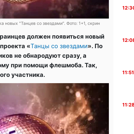
12:3
а новых "Танцев со звездами". Фото: 1+1, скрин
краинцев должен появиться новый
12:0
 проекта «
Танцы со звездами
». По
ков не обнародуют сразу, а
ому при помощи флешмоба. Так,
11:51
ого участника.
11:2