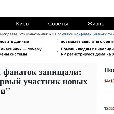
Киев
Советы
Жизнь
верждаете, что ознакомились с
Политикой конфиденциальности
и
 3000 грн: 4 категории
Зарплаты учителей +20%, 
новить данные
повышает выплаты с сент
 Танасийчук — почему
Помощь людям с инвалиднос
смены системы
NP регистрируют дома на
По
 фанаток запищали:
первый участник новых
14:1
ми"
13:5