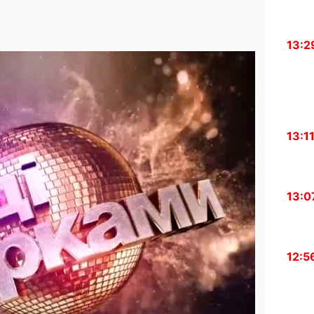
13:2
13:1
13:0
12:5