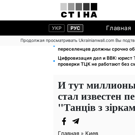
Главная
УКР
РУС
Продолжая просматривать Ukrainianwall.com Вы подт
Выплаты ВПЛ в августе — 2000 и
переселенцев должны срочно об
Цифровизация дел и ВВК: юрист
проверки ТЦК не работают без 
И тут миллионы
стал известен 
"Танців з зірка
Главная
»
Киев