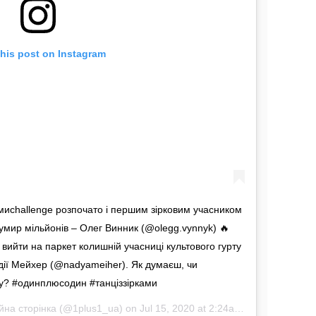
this post on Instagram
камиchallenge розпочато і першим зірковим учасником
умир мільйонів – Олег Винник (@olegg.vynnyk) 🔥 ⠀
ийти на паркет колишній учасниці культового гурту
адії Мейхер (@nadyameiher). Як думаєш, чи
оу? #одинплюсодин #танціззірками
̆на сторінка
(@1plus1_ua) on
Jul 15, 2020 at 2:24am PDT