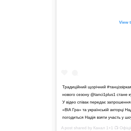
View 
Традиційний щорічний #танціззір
нового сезону @tanci1plus1 стане к
У відео співак передає запрошення в
«ВІА Гра» та українській акторці Н
погодиться Надія взяти участь у ш
A post shared by
Канал 1+1 📺 Офіціи