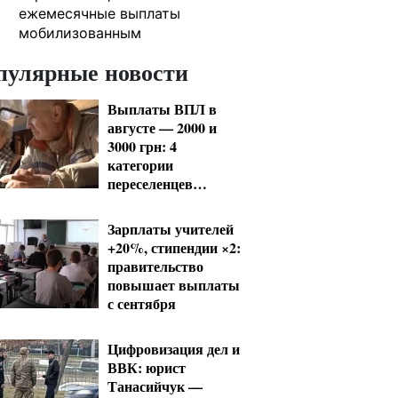
ежемесячные выплаты
мобилизованным
пулярные новости
Выплаты ВПЛ в
августе — 2000 и
3000 грн: 4
категории
переселенцев
должны срочно
обновить данные
Зарплаты учителей
+20%, стипендии ×2:
правительство
повышает выплаты
с сентября
Цифровизация дел и
ВВК: юрист
Танасийчук —