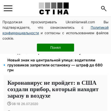
Продолжая просматривать Ukrainianwall.com Вы
125 грн за куб воды: закон №4777 запустил двойное
подтверждаете, что ознакомились с
Политикой
подорожание тарифов в регионах
конфиденциальности
и согласны с использованием файлов
Дефицит товаров в Фора: рф уничтожила склады с
cookie.
запасами продукции
Пенсия по инвалидности III группы с сентября: от
Понял
2595 до 10 625 грн — кто сколько получит
Новый знак на центральной улице: водителям
грузовиков запретили остановку — штраф до 680
грн
Коронавирус не пройдет: в США
создали прибор, который находит
заразу в воздухе
08:18 26.07.2020