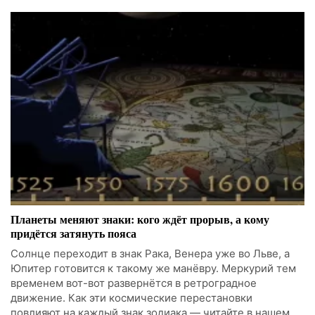
Планеты меняют знаки: кого ждёт прорыв, а кому
придётся затянуть пояса
Солнце переходит в знак Рака, Венера уже во Льве, а
Юпитер готовится к такому же манёвру. Меркурий тем
временем вот-вот развернётся в ретроградное
движение. Как эти космические перестановки
повлияют на каждый знак зодиака — читайте в нашем