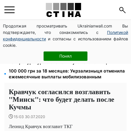
Продолжая просматривать Ukrainianwall.com Вы
172 940 грн защитят жилье от ареста за
подтверждаете, что ознакомились с
Политикой
коммуналку: с октября порог — 432 тысячи
конфиденциальности
и согласны с использованием файлов
8 451 грн вместо пакета малыша: Пенсионный фонд
cookie.
объяснил, как получить деньги
1577 человек списали с учета за $10 000:
Понял
Генпрокуратура о схеме в Мукачевском ТЦК
100 000 грн за 18 месяцев: Укрзализныця отменила
ежемесячные выплаты мобилизованным
Кравчук согласился возглавить
"Минск": что будет делать после
Кучмы
15:03 30.07.2020
Леонид Кравчук возглавит ТКГ