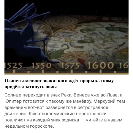
Планеты меняют знаки: кого ждёт прорыв, а кому
придётся затянуть пояса
Солнце переходит в знак Рака, Венера уже во Льве, а
Юпитер готовится к такому же манёвру. Меркурий тем
временем вот-вот развернётся в ретроградное
движение. Как эти космические перестановки
повлияют на каждый знак зодиака — читайте в нашем
недельном гороскопе.