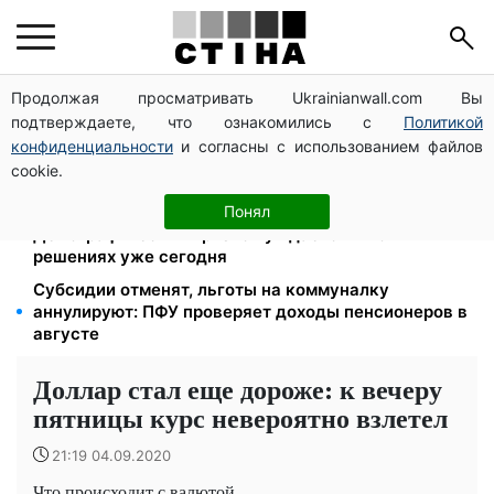
Продолжая просматривать Ukrainianwall.com Вы
Работаете полный день — получайте єЯсла: ПФУ
подтверждаете, что ознакомились с
Политикой
объяснил условия помощи на ребенка 1-3 года
конфиденциальности
и согласны с использованием файлов
113 млрд грн задолжали украинцы за коммуналку:
cookie.
830 тысяч производств в реестре должников
Директор ДОЗ Киева Татьяна Мостепан:
Понял
Демографический кризис нуждается в новых
решениях уже сегодня
Субсидии отменят, льготы на коммуналку
аннулируют: ПФУ проверяет доходы пенсионеров в
августе
Доллар стал еще дороже: к вечеру
пятницы курс невероятно взлетел
21:19 04.09.2020
Что происходит с валютой