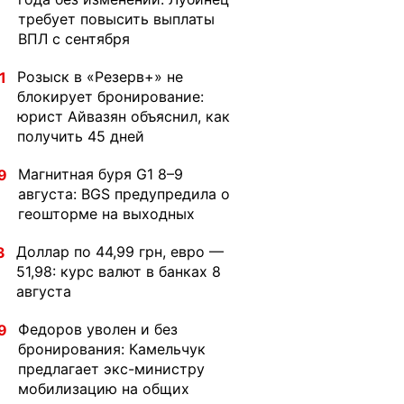
требует повысить выплаты
ВПЛ с сентября
Розыск в «Резерв+» не
1
блокирует бронирование:
юрист Айвазян объяснил, как
получить 45 дней
Магнитная буря G1 8–9
9
августа: BGS предупредила о
геошторме на выходных
Доллар по 44,99 грн, евро —
3
51,98: курс валют в банках 8
августа
Федоров уволен и без
9
бронирования: Камельчук
предлагает экс-министру
мобилизацию на общих