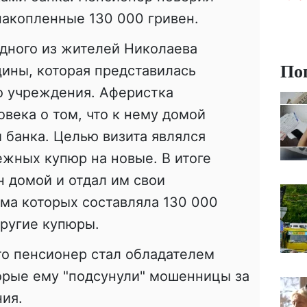
накопленные 130 000 гривен.
одного из жителей Николаева
По
ины, которая представилась
о учреждения. Аферистка
века о том, что к нему домой
 банка. Целью визита являлся
жных купюр на новые. В итоге
 домой и отдал им свои
ма которых составляла 130 000
другие купюры.
что пенсионер стал обладателем
орые ему "подсунули" мошенницы за
ия.