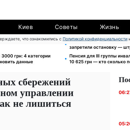
Киев
Советы
Жизнь
верждаете, что ознакомились с
Политикой конфиденциальности
и
еста за коммуналку: с
Новый знак на центрально
запретили остановку — шт
 3000 грн: 4 категории
Пенсия для III группы инва
новить данные
10 625 грн — кто сколько 
По
ных сбережений
вном управлении
06:2
как не лишиться
05:2