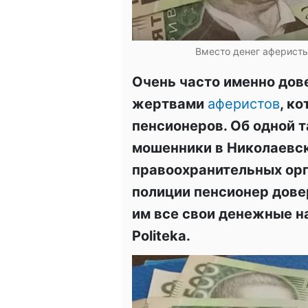
Вместо денег аферисты
Очень часто именно до
жертвами
аферистов
, к
пенсионеров. Об одной т
мошенники в Николаевск
правоохранительных орг
полиции пенсионер дове
им все свои денежные н
Рoliteka.