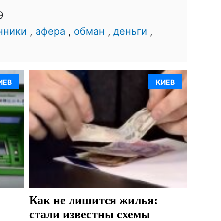
9
нники
,
афера
,
обман
,
деньги
,
ИЕВ
КИЕВ
Как не лишится жилья:
стали известны схемы