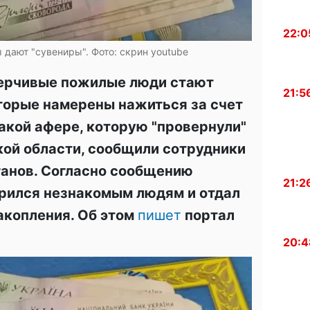
22:0
 дают "сувениры". Фото: скрин youtube
верчивые пожилые люди стают
21:5
оторые намерены нажиться за счет
акой афере, которую "провернули"
ой области, сообщили сотрудники
анов. Согласно сообщению
21:2
рился незнакомым людям и отдал
акопления. Об этом
пишет
портал
20:4