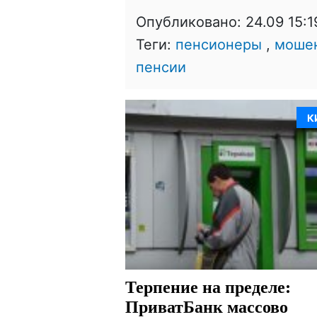
Опубликовано:
24.09 15:1
Теги:
пенсионеры
,
моше
пенсии
К
Терпение на пределе:
ПриватБанк массово