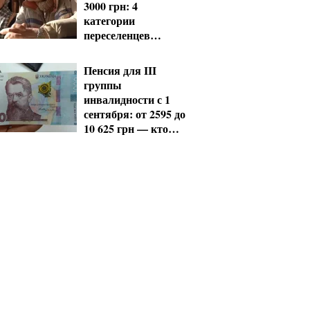
3000 грн: 4
категории
переселенцев
должны срочно
обновить данные
Пенсия для III
группы
инвалидности с 1
сентября: от 2595 до
10 625 грн — кто
сколько получит