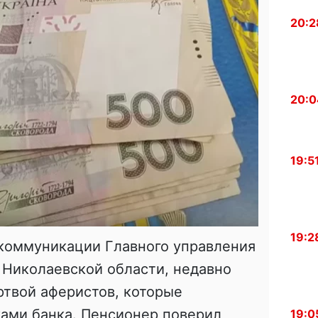
20:2
20:0
19:5
19:2
 коммуникации Главного управления
 Николаевской области, недавно
ртвой аферистов, которые
ками банка. Пенсионер поверил
19:0