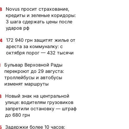
Novus просит страхование,
8
кредиты и зеленые коридоры:
3 шага сдержать цены после
ударов рф
172 940 грн защитят жилье от
4
ареста за коммуналку: с
октября порог — 432 тысячи
Бульвар Верховной Рады
1
перекроют до 29 августа:
троллейбусы и автобусы
изменят маршруты
Новый знак на центральной
8
улице: водителям грузовиков
запретили остановку — штраф
до 680 грн
Задержки более 10 часов:
5