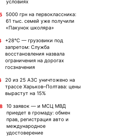
условиях
5000 грн на первоклассника:
5
61 тыс. семей уже получили
«Пакунок школяра»
+28°C — грузовики под
6
запретом: Служба
восстановления назвала
ограничения на дорогах
госзначения
20 из 25 АЗС уничтожено на
6
трассе Харьков–Полтава: цены
вырастут на 15%
10 заявок — и МСЦ МВД
8
приедет в громаду: обмен
прав, регистрация авто и
международное
удостоверение