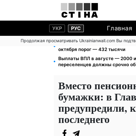
Главная
УКР
РУС
Продолжая просматривать Ukrainianwall.com Вы подт
172 940 грн защитят жилье от ар
октября порог — 432 тысячи
Выплаты ВПЛ в августе — 2000 и
переселенцев должны срочно об
Вместо пенсион
бумажки: в Гла
предупредили, 
последнего