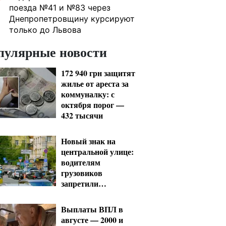
поезда №41 и №83 через
Днепропетровщину курсируют
только до Львова
пулярные новости
172 940 грн защитят
жилье от ареста за
коммуналку: с
октября порог —
432 тысячи
Новый знак на
центральной улице:
водителям
грузовиков
запретили
остановку — штраф
до 680 грн
Выплаты ВПЛ в
августе — 2000 и