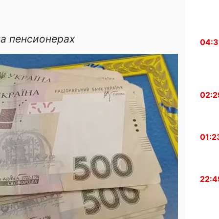
а пенсионерах
04:3
02:2
01:2
22:4