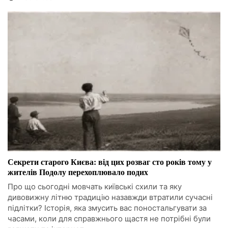
Секрети старого Києва: від цих розваг сто років тому у
жителів Подолу перехоплювало подих
Про що сьогодні мовчать київські схили та яку
дивовижну літню традицію назавжди втратили сучасні
підлітки? Історія, яка змусить вас поностальгувати за
часами, коли для справжнього щастя не потрібні були