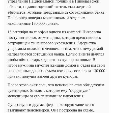
управления Национальной полиции в Николаевской
области, недавно здешний житель стал жертвой
аферистов, которые представились сотрудниками банка.
Пенсионер поверил мошенникам и отдал им
накопленные 130 000 гривен.
18 сентября на телефон одного из жителей Николаева
поступил звонок от женщины, которая представилась
сотрудницей финансового учреждения. Аферистка
уведомила пожилого человека о том, что к нему домой
направляются сотрудники банка. Целью визита являлся
якобы обмен старых денежных купюр на новые. В
итоге мужчина впустил женщин домой и отдал им свои
накопленные деньги, сумма которых составляла 130 000
гривен, получив взамен другие купюры.
После этого оказалось, что пенсионер стал обладателем
сувенирных банкнот, которые ему "подсунули"
мошенницы за его пенсионные накопления.
Существует и другая афера, в которую чаще всего
втягивают пенсионеров. Она построена на схеме,