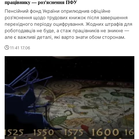
працівнику — роз'яснення ПФУ
Пенсійний фонд України оприлюднив офіційне
роз'яснення щодо трудових книжок після завершення
перехідного періоду оцифрування. Жодних штрафів для
роботодавців не буде, а стаж працівників не зникне —
але є важливі деталі, які варто знати обом сторонам.
11:41 17.06