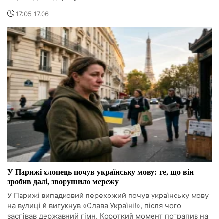
17:05 17.06
У Парижі хлопець почув українську мову: те, що він
зробив далі, зворушило мережу
У Парижі випадковий перехожий почув українську мову
на вулиці й вигукнув «Слава Україні!», після чого
заспівав державний гімн. Короткий момент потрапив на