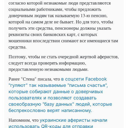
согласно которой незнакомые люди представляются
социальными работниками, чтобы предложить
доверчивым людям так называемую 13-ю пенсию,
которой на самом деле не бывает. Но для того, чтобы
получить эти средства, пенсионеры должны указать
реквизиты своих банковских карт, с которых
мошенники впоследствии снимают все имеющиеся там
средства.
Поэтому, чтобы не стать очередной жертвой аферистов,
следует всегда проверять информацию,
предоставленную незнакомыми людьми.
Ранее "Стена" писала, что
в соцсети Facebook
"гуляют" так называемые "письма счастья",
которые собирают данные о доверчивых
пользователях и позволяют создавать
своеобразную "базу данных" людей, которые
беспрекословно верят написанному.
Напомним, что
украинские аферисты начали
использовать QR-коды для отправки