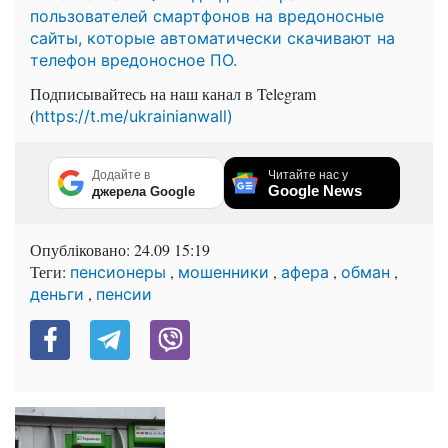
пользователей смартфонов на вредоносные
сайты, которые автоматически скачивают на
телефон вредоносное ПО.
Подписывайтесь на наш канал в Telegram
(
https://t.me/ukrainianwall)
Додайте в
Читайте нас у
Google News
джерела Google
Опубліковано:
24.09 15:19
Теги:
,
,
,
,
пенсионеры
мошенники
афера
обман
,
деньги
пенсии