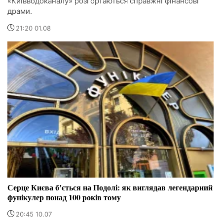
«Київводоканалу» розгортаються справжні фінансові
драми.
21:20 01.08
Серце Києва бʼється на Подолі: як виглядав легендарний
фунікулер понад 100 років тому
20:45 10.07