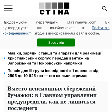
Продовжуючи переглядати Ukrainianwall.com Ви
172 940 грн захистять житло від арешту за
підтверджуєте, що ознайомилися з
Політикою
комуналку: з жовтня поріг — 432 тисячі
конфіденційності
і згодні з використанням файлів cookie.
Новий знак на центральній вулиці: водіям
вантажівок заборонили зупинку — штраф до 680
Зрозумів
грн
Мавіки, зарядні станції та апарати для реанімації:
Християнський корпус передав вантаж на
Запорізький та Покровський напрямки
Пенсія для III групи інвалідності з 1 вересня: від
2595 до 10 625 грн — хто скільки отримає
Вместо пенсионных сбережений
бумажки: в Главном управлении
предупредили, как не лишиться
последнего