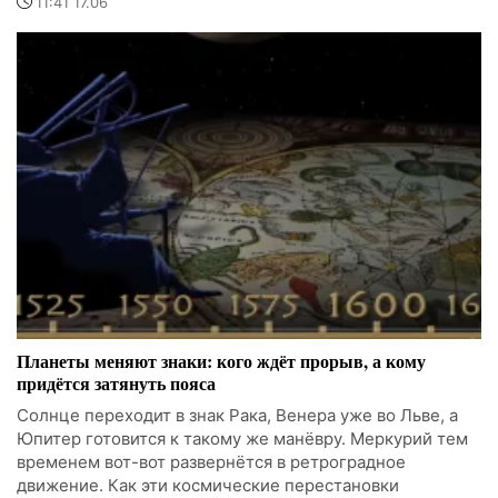
11:41 17.06
Планеты меняют знаки: кого ждёт прорыв, а кому
придётся затянуть пояса
Солнце переходит в знак Рака, Венера уже во Льве, а
Юпитер готовится к такому же манёвру. Меркурий тем
временем вот-вот развернётся в ретроградное
движение. Как эти космические перестановки