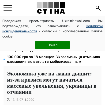
Продолжая просматривать Ukrainianwall.com Вы
172 940 грн защитят жилье от ареста за
подтверждаете, что ознакомились с
Политикой
коммуналку: с октября порог — 432 тысячи
конфиденциальности
и согласны с использованием файлов
8 451 грн вместо пакета малыша: Пенсионный фонд
cookie.
объяснил, как получить деньги
1577 человек списали с учета за $10 000:
Понял
Генпрокуратура о схеме в Мукачевском ТЦК
100 000 грн за 18 месяцев: Укрзализныця отменила
ежемесячные выплаты мобилизованным
Экономика уже на ладан дышит:
из-за кризиса могут начаться
массовые увольнения, украинцы в
отчаянии
12:13 07.11.2020