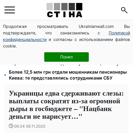
Продолжая просматривать Ukrainianwall.com Вы
На Подоле обсудили развитие реабилитации и
подтверждаете, что ознакомились с
Политикой
рекреации
конфиденциальности
и согласны с использованием файлов
800 000 грн за инвалидность, 1 млн — семье
cookie.
погибшего: ПФУ утвердил новые правила выплат
До 12 300 грн на человека: ООН, Красный Крест и
Понял
Каритас выплачивают денежную помощь в августе
Более 12,5 млн грн отдали мошенникам пенсионеры
Киева: те представлялись сотрудниками СБУ
Украинцы едва сдерживают слезы:
выплаты сократят из-за огромной
дыры в госбюджете – "Нацбанк
деньги не нарисует…"
09:24 09.11.2020