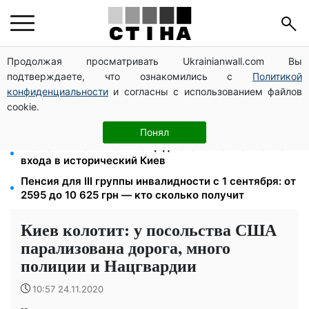
Продолжая просматривать Ukrainianwall.com Вы
Пенсия по инвалидности III группы с сентября: от
подтверждаете, что ознакомились с
Политикой
2595 до 10 625 грн — кто сколько получит
конфиденциальности
и согласны с использованием файлов
Новый знак на центральной улице: водителям
cookie.
грузовиков запретили остановку — штраф до 680
грн
Понял
Может ли Почтовая площадь стать главной точкой
входа в исторический Киев
Пенсия для III группы инвалидности с 1 сентября: от
2595 до 10 625 грн — кто сколько получит
Киев колотит: у посольства США
парализована дорога, много
полиции и Нацгвардии
10:57 24.11.2020