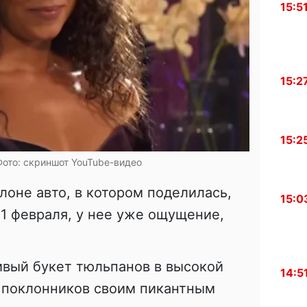
15:5
15:2
15:2
Фото: скриншот YouTube-видео
лоне авто, в котором поделилась,
15:0
 1 февраля, у нее уже ощущение,
ивый букет тюльпанов в высокой
14:5
а поклонников своим пикантным