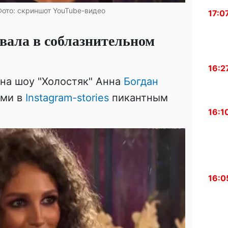
Фото: скриншот YouTube-видео
17:0
вала в соблазнительном
16:2
она шоу "Холостяк" Анна
Богдан
ами в
Instagram-stories
пикантным
16:1
16:0