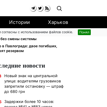
Истории
Харьков
 согласны с использованием файлов cookie.
Понял
юрист Танасийчук — почему
 без смены системы
 в Павлограде: двое погибших,
вят резервом
следние новости
Новый знак на центральной
8
улице: водителям грузовиков
запретили остановку — штраф
до 680 грн
Задержки более 10 часов:
5
поезда №41 и №83 через