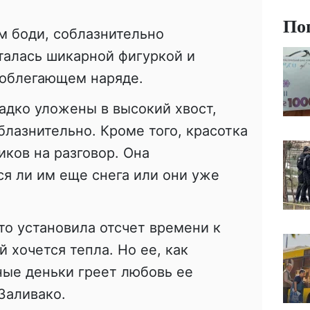
По
м боди, соблазнительно
талась шикарной фигуркой и
облегающем наряде.
адко уложены в высокий хвост,
блазнительно. Кроме того, красотка
ков на разговор. Она
ся ли им еще снега или они уже
о установила отсчет времени к
й хочется тепла. Но ее, как
дные деньки греет любовь ее
Заливако.