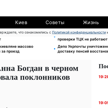
Киев
Советы
Жизнь
верждаете, что ознакомились с
Политикой конфиденциальности
и
ти с 1 сентября: от 2595 до
Цифровизация дел и ВВК: 
т
проверки ТЦК не работают
: киевляне массово
Депо Укрпочты уничтожено
 за проезд
доставку пенсий восстано
По
Анна Богдан в черном
овала поклонников
19:2
19:0