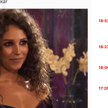
ка!
18:5
18:2
18:0
17:2