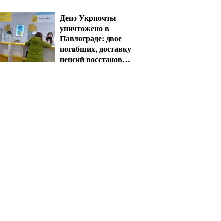
проезд
Депо Укрпочты
уничтожено в
Павлограде: двое
погибших, доставку
пенсий восстановят
резервом