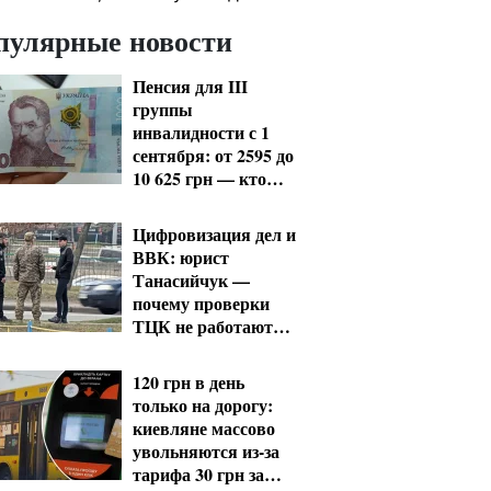
пулярные новости
Пенсия для III
группы
инвалидности с 1
сентября: от 2595 до
10 625 грн — кто
сколько получит
Цифровизация дел и
ВВК: юрист
Танасийчук —
почему проверки
ТЦК не работают
без смены системы
120 грн в день
только на дорогу:
киевляне массово
увольняются из-за
тарифа 30 грн за