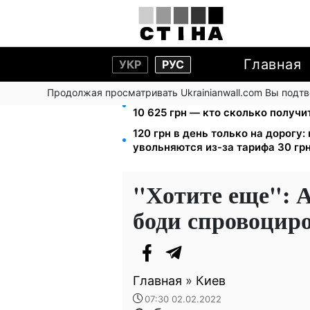
Главная
УКР
РУС
Продолжая просматривать Ukrainianwall.com Вы подт
Пенсия для III группы инвалиднос
10 625 грн — кто сколько получи
120 грн в день только на дорогу
увольняются из-за тарифа 30 грн
"Хотите еще": 
боди спровоцир
Главная
»
Киев
07:30 02.02.2022