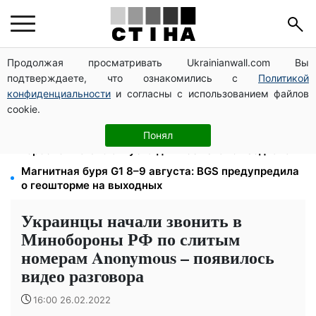
Продолжая просматривать Ukrainianwall.com Вы
До +37°C на юге и грозы с градом в 9 областях:
подтверждаете, что ознакомились с
Политикой
прогноз погоды на выходные от Птухи
конфиденциальности
и согласны с использованием файлов
Пенсия по инвалидности III группы с сентября: от
cookie.
2595 до 10 625 грн — кто сколько получит
Затмение 12 августа: астролог Базиленко дала
Понял
гороскоп на 3–9 августа для всех знаков зодиака
Магнитная буря G1 8–9 августа: BGS предупредила
о геошторме на выходных
Украинцы начали звонить в
Минобороны РФ по слитым
номерам Anonymous – появилось
видео разговора
16:00 26.02.2022