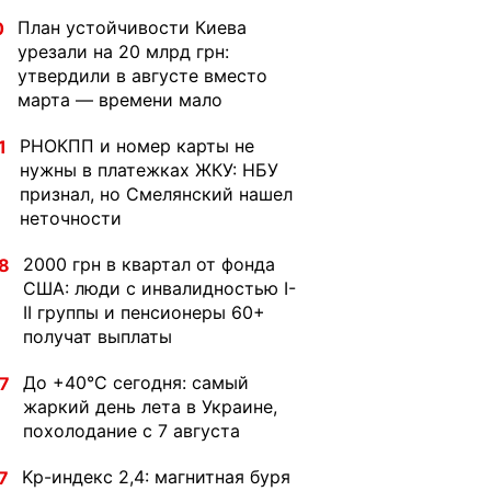
План устойчивости Киева
0
урезали на 20 млрд грн:
утвердили в августе вместо
марта — времени мало
РНОКПП и номер карты не
1
нужны в платежках ЖКУ: НБУ
признал, но Смелянский нашел
неточности
2000 грн в квартал от фонда
8
США: люди с инвалидностью I-
II группы и пенсионеры 60+
получат выплаты
До +40°С сегодня: самый
7
жаркий день лета в Украине,
похолодание с 7 августа
Kp-индекс 2,4: магнитная буря
7