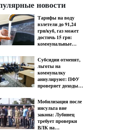
пулярные новости
Тарифы на воду
взлетели до 91,24
грн/куб, газ может
достичь 15 грн:
коммунальные
цены в августе
Субсидии отменят,
льготы на
коммуналку
аннулируют: ПФУ
проверяет доходы
пенсионеров в
августе
Мобилизация после
инсульта вне
закона: Лубинец
требует проверки
ВЛК на
Полтавщине