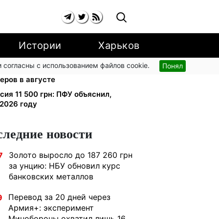
Истории
Харьков
 согласны с использованием файлов cookie.
Понял
 на коммуналку аннулируют: ПФУ
еров в августе
сия 11 500 грн: ПФУ объяснил,
 2026 году
следние новости
Золото выросло до 187 260 грн
7
за унцию: НБУ обновил курс
банковских металлов
Перевод за 20 дней через
9
Армия+: эксперимент
Минобороны охватил лишь 16