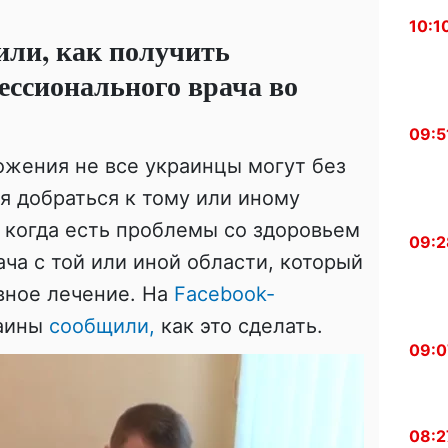
10:1
или, как получить
ссионального врача во
09:5
ожения не все украинцы могут без
ья добраться к тому или иному
, когда есть проблемы со здоровьем
09:2
ача с той или иной области, который
вное лечение. На
Facebook-
раины
сообщили,
как это сделать.
09:0
08:2