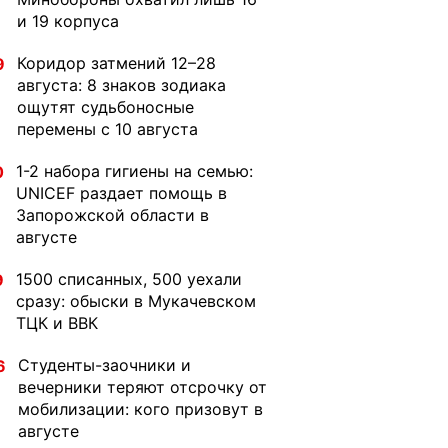
и 19 корпуса
Коридор затмений 12–28
9
августа: 8 знаков зодиака
ощутят судьбоносные
перемены с 10 августа
1-2 набора гигиены на семью:
0
UNICEF раздает помощь в
Запорожской области в
августе
1500 списанных, 500 уехали
9
сразу: обыски в Мукачевском
ТЦК и ВВК
Студенты-заочники и
6
вечерники теряют отсрочку от
мобилизации: кого призовут в
августе