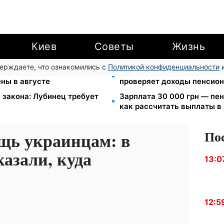
Киев
Советы
Жизнь
верждаете, что ознакомились с
Политикой конфиденциальности
и
4 грн/куб, газ может
Субсидии отменят, льготы
ены в августе
проверяет доходы пенсион
 закона: Лубинец требует
Зарплата 30 000 грн — пен
как рассчитать выплаты в
По
щь украинцам: в
азали, куда
13:0
12:5