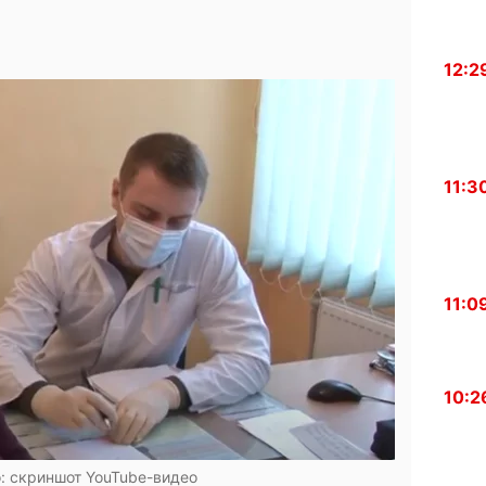
12:2
11:3
11:0
10:2
о: скриншот YouTube-видео