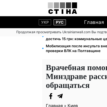
Главная
УКР
РУС
Продолжая просматривать Ukrainianwall.com Вы подт
Тарифы на воду взлетели до 91,2
достичь 15 грн: коммунальные ц
Мобилизация после инсульта вне
проверки ВЛК на Полтавщине
Врачебная помо
Минздраве расск
обращаться
Главная
»
Киев