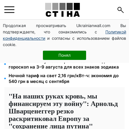
Продолжая просматривать Ukrainianwall.com Вы
Фейковые сайты сервисных центров МВД:
подтверждаете, что ознакомились с
Политикой
мошенники выманивают деньги у водителей перед
выездом за границу
конфиденциальности
и согласны с использованием файлов
cookie.
Пенсия по инвалидности III группы с сентября: от
2595 до 10 625 грн — кто сколько получит
Понял
Затмение 12 августа: астролог Базиленко дала
гороскоп на 3–9 августа для всех знаков зодиака
Ночной тариф на свет 2,16 грн/кВт-ч: экономия до
540 грн в месяц с сентября
"На наших руках кровь, мы
финансируем эту войну": Арнольд
Шварценеггер резко
раскритиковал Европу за
"сохранение лица путина"