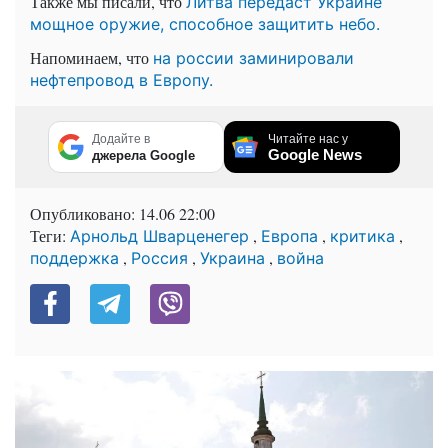
Также мы писали, что
Литва передаст Украине
мощное оружие, способное защитить небо.
Напоминаем, что
на россии заминировали
нефтепровод в Европу.
Додайте в
Читайте нас у
Google News
джерела Google
Опубликовано:
14.06 22:00
Теги:
,
,
,
Арнольд Шварценегер
Европа
критика
,
,
,
поддержка
Россия
Украина
война