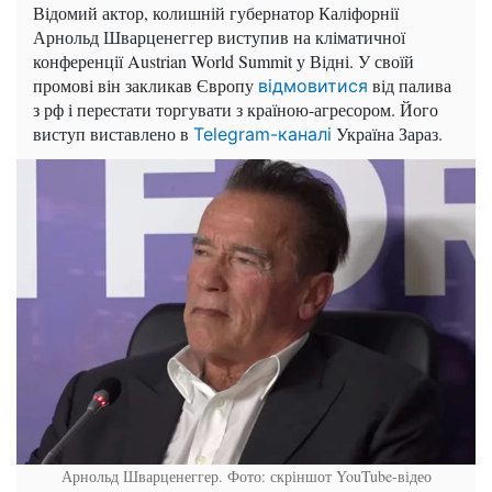
Відомий актор, колишній губернатор Каліфорнії
Арнольд Шварценеггер виступив на кліматичної
конференції Austrian World Summit у Відні. У своїй
промові він закликав Європу
від палива
відмовитися
з рф і перестати торгувати з країною-агресором. Його
виступ виставлено в
Україна Зараз.
Telegram-каналі
Арнольд Шварценеггер. Фото: скріншот YouTube-відео