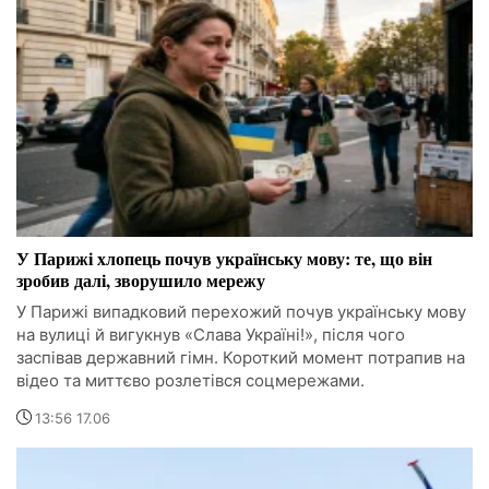
У Парижі хлопець почув українську мову: те, що він
зробив далі, зворушило мережу
У Парижі випадковий перехожий почув українську мову
на вулиці й вигукнув «Слава Україні!», після чого
заспівав державний гімн. Короткий момент потрапив на
відео та миттєво розлетівся соцмережами.
13:56 17.06