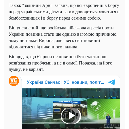
Також "залізний Арні" заявив, що всі європейці в боргу
перед українськими дітьми, яким доводиться ховатися в
бомбосховищах і в боргу перед самими собою.
Він упевнений, що російська військова агресія проти
України повинна стати ще однією вагомою причиною,
чому не тільки Європа, але і весь світ повинні
відмовитися від викопного палива.
Він додав, що Європа не повинна бути частиною
розв'язання проблеми, а не її самої. Поразка, на його
думку, не варіант.