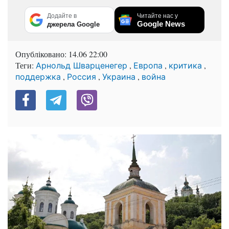
Додайте в
Читайте нас у
Google News
джерела Google
Опубліковано:
14.06 22:00
Теги:
,
,
,
Арнольд Шварценегер
Европа
критика
,
,
,
поддержка
Россия
Украина
война