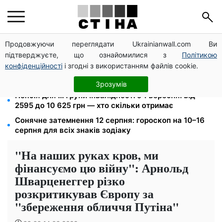
Продовжуючи переглядати Ukrainianwall.com Ви
125 грн за куб води: закон №4777 запустив подвійне
підтверджуєте, що ознайомилися з
Політикою
подорожчання тарифів у регіонах
конфіденційності
і згодні з використанням файлів cookie.
26 000 підписів — Зеленський доручив РНБО
позбавляти водіїв прав за систематичні порушення
Зрозумів
Пенсія для III групи інвалідності з 1 вересня: від
2595 до 10 625 грн — хто скільки отримає
Сонячне затемнення 12 серпня: гороскоп на 10–16
серпня для всіх знаків зодіаку
"На наших руках кров, ми
фінансуємо цю війну": Арнольд
Шварценеггер різко
розкритикував Європу за
"збереження обличчя Путіна"