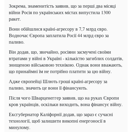
Зокрема, знаменитість заявив, що за перші два місяці
війни Росія по українських містах випустила 1300
ракет.
Вони обійшлися країні-агресору в 7,7 млрд євро.
Водночас Європа заплатила Росії 44 млрд євро за
паливо.
Він додав, що, звичайно, росіяни засмучені своїми
втратами у війні в Україні - кількістю загиблих солдатів,
знищеною військовою технікою. Однак вони вважають,
що принаймні їм не потрібно платити за цю війну.
Адже європейці Шлють гроші країні-агресору за
паливо, значить це вони її фінансують.
Після чого Шварценеггер заявив, що на руках Європи
кров українців, оскільки виходить, вона фінансує війну.
Ексгубернатор Каліфорнії додав, що зараз є сучасні
технології, щоб залишити викопні енергоносії в
минулому.