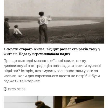
Секрети старого Києва: від цих розваг сто років тому у
жителів Подолу перехоплювало подих
Про що сьогодні мовчать київські схили та яку
дивовижну літню традицію назавжди втратили сучасні
підлітки? Історія, яка змусить вас поностальгувати за
часами, коли для справжнього щастя не потрібні були
гаджети та інтернет.
15:25 02.08