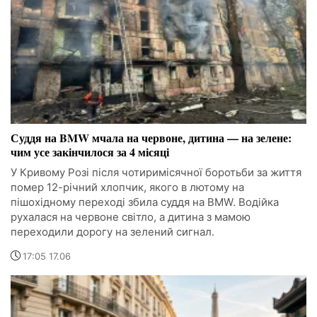
Суддя на BMW мчала на червоне, дитина — на зелене:
чим усе закінчилося за 4 місяці
У Кривому Розі після чотиримісячної боротьби за життя
помер 12-річний хлопчик, якого в лютому на
пішохідному переході збила суддя на BMW. Водійка
рухалася на червоне світло, а дитина з мамою
переходили дорогу на зелений сигнал.
17:05 17.06