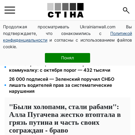
Продолжая просматривать Ukrainianwall.com Вы
Фейковые сайты сервисных центров МВД:
подтверждаете, что ознакомились с
Политикой
мошенники выманивают деньги у водителей перед
выездом за границу
конфиденциальности
и согласны с использованием файлов
cookie.
Дефицит товаров в Фора: рф уничтожила склады с
запасами продукции
Понял
172 940 грн защитят жилье от ареста за
коммуналку: с октября порог — 432 тысячи
26 000 подписей — Зеленский поручил СНБО
лишать водителей прав за систематические
нарушения
"Были холопами, стали рабами":
Алла Пугачева жестко втоптала в
грязь путина и часть своих
сограждан - браво