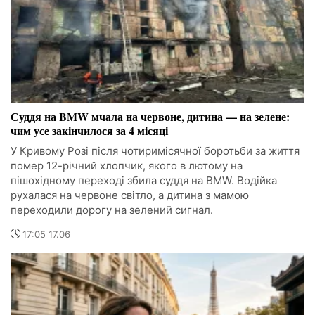
Суддя на BMW мчала на червоне, дитина — на зелене:
чим усе закінчилося за 4 місяці
У Кривому Розі після чотиримісячної боротьби за життя
помер 12-річний хлопчик, якого в лютому на
пішохідному переході збила суддя на BMW. Водійка
рухалася на червоне світло, а дитина з мамою
переходили дорогу на зелений сигнал.
17:05 17.06