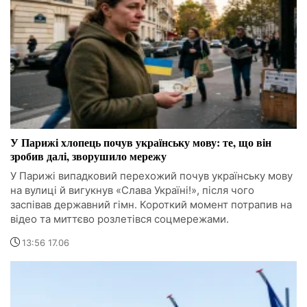
У Парижі хлопець почув українську мову: те, що він
зробив далі, зворушило мережу
У Парижі випадковий перехожий почув українську мову
на вулиці й вигукнув «Слава Україні!», після чого
заспівав державний гімн. Короткий момент потрапив на
відео та миттєво розлетівся соцмережами.
13:56 17.06