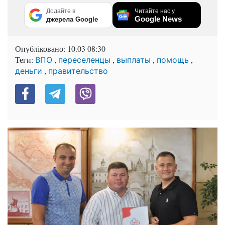
Додайте в
Читайте нас у
Google News
джерела Google
Опубліковано:
10.03 08:30
Теги:
,
,
,
,
ВПО
переселенцы
выплаты
помощь
,
деньги
правительство