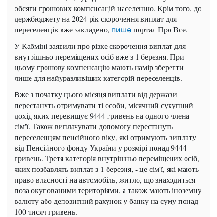
обсяги грошових компенсацій населенню. Крім того, до
держбюджету на 2024 рік скорочення виплат для
переселенців вже закладено,
портал Про Все.
пише
У Кабміні заявили про різке скорочення виплат для
внутрішньо переміщених осіб вже з 1 березня. При
цьому грошову компенсацію мають намір зберегти
лише для найуразливіших категорій переселенців.
Вже з початку цього місяця виплати від держави
перестануть отримувати ті особи, місячний сукупний
дохід яких перевищує 9444 гривень на одного члена
сім'ї. Також виплачувати допомогу перестануть
переселенцям пенсійного віку, які отримують виплату
від Пенсійного фонду України у розмірі понад 9444
гривень. Третя категорія внутрішньо переміщених осіб,
яких позбавлять виплат з 1 березня, - це сім'ї, які мають
право власності на автомобіль, житло, що знаходиться
поза окупованими територіями, а також мають іноземну
валюту або депозитний рахунок у банку на суму понад
100 тисяч гривень.