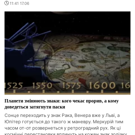
11:41 17.06
Планети змінюють знаки: кого чекає прорив, а кому
доведеться затягнути паски
Сонце переходить у знак Рака, Венера вже у Льві, а
Юпітер готується до такого ж маневру. Меркурій тим
часом от-от розвернеться у ретроградний рух. Як ці
космічні перестановки вплинуть на кожен знак зодіаку