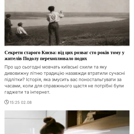
Секрети старого Києва: від цих розваг сто років тому у
жителів Подолу перехоплювало подих
Про що сьогодні мовчать київські схили та яку
дивовижну літню традицію назавжди втратили сучасні
підлітки? Історія, яка змусить вас поностальгувати за
часами, коли для справжнього щастя не потрібні були
гаджети та інтернет.
15:25 02.08