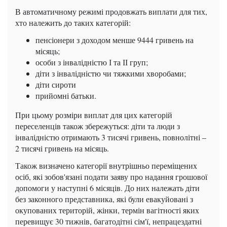
В автоматичному режимі продовжать виплати для тих,
хто належить до таких категорій:
пенсіонери з доходом менше 9444 гривень на
місяць;
особи з інвалідністю І та ІІ груп;
діти з інвалідністю чи тяжкими хворобами;
діти сироти
прийомні батьки.
При цьому розміри виплат для цих категорій
переселенців також збережуться: діти та люди з
інвалідністю отримають 3 тисячі гривень, повнолітні –
2 тисячі гривень на місяць.
Також визначено категорії внутрішньо переміщених
осіб, які зобов'язані подати заяву про надання грошової
допомоги у наступні 6 місяців. До них належать діти
без законного представника, які були евакуйовані з
окупованих територій, жінки, термін вагітності яких
перевищує 30 тижнів, багатодітні сім'ї, непрацездатні