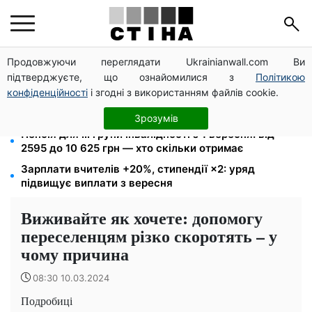
Продовжуючи переглядати Ukrainianwall.com Ви
10 заявок — і МСЦ МВС приїде у громаду: обмін
підтверджуєте, що ознайомилися з
Політикою
прав, реєстрація авто та міжнародне посвідчення
конфіденційності
і згодні з використанням файлів cookie.
26 000 підписів — Зеленський доручив РНБО
позбавляти водіїв прав за систематичні порушення
Зрозумів
Пенсія для III групи інвалідності з 1 вересня: від
2595 до 10 625 грн — хто скільки отримає
Зарплати вчителів +20%, стипендії ×2: уряд
підвищує виплати з вересня
Виживайте як хочете: допомогу
переселенцям різко скоротять – у
чому причина
08:30 10.03.2024
Подробиці