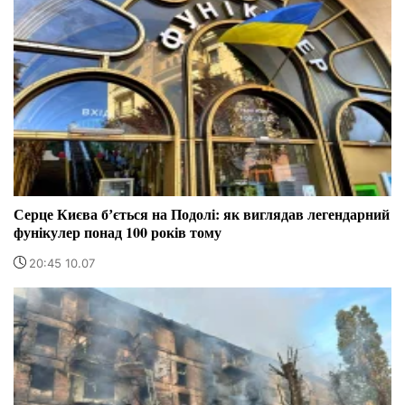
Серце Києва бʼється на Подолі: як виглядав легендарний
фунікулер понад 100 років тому
20:45 10.07