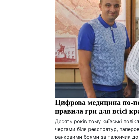
Цифрова медицина по-по
правила гри для всієї кр
Десять років тому київські полік
чергами біля реєстратур, паперов
ранковими боями за талончик до 