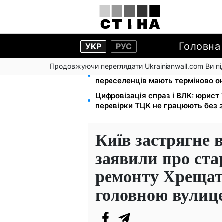
Головна
УКР
РУС
Продовжуючи переглядати Ukrainianwall.com Ви 
Виплати ВПО у серпні — 2000 і 30
переселенців мають терміново о
Цифровізація справ і ВЛК: юрист
перевірки ТЦК не працюють без 
Київ застрягне в
заявили про ста
ремонту Хрещати
головною вулиц