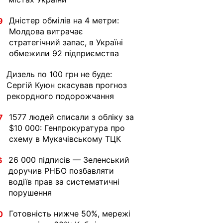
Дністер обмілів на 4 метри:
9
Молдова витрачає
стратегічний запас, в Україні
обмежили 92 підприємства
Дизель по 100 грн не буде:
1
Сергій Куюн скасував прогноз
рекордного подорожчання
1577 людей списали з обліку за
7
$10 000: Генпрокуратура про
схему в Мукачівському ТЦК
26 000 підписів — Зеленський
6
доручив РНБО позбавляти
водіїв прав за систематичні
порушення
Готовність нижче 50%, мережі
0