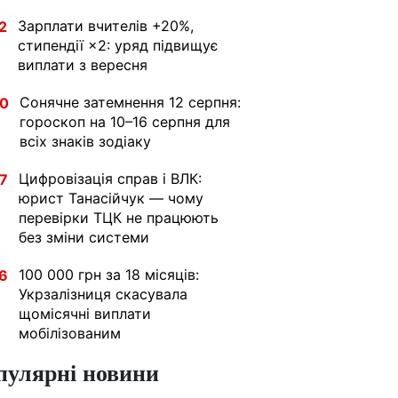
Зарплати вчителів +20%,
2
стипендії ×2: уряд підвищує
виплати з вересня
Сонячне затемнення 12 серпня:
30
гороскоп на 10–16 серпня для
всіх знаків зодіаку
Цифровізація справ і ВЛК:
7
юрист Танасійчук — чому
перевірки ТЦК не працюють
без зміни системи
100 000 грн за 18 місяців:
6
Укрзалізниця скасувала
щомісячні виплати
мобілізованим
пулярні новини