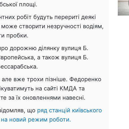
бської площі.
тних робіт будуть перериті деякі
е може створити незручності водіям,
и пробки.
про дорожню ділянку вулиця Б.
вропейська, а також вулиця Б.
ессарабська.
, але вже трохи пізніше. Федоренко
ікуватимуть на сайті КМДА та
жте за їх оновленнями навесні.
відомляв, що
ряд станцій київського
 на новий режим роботи.