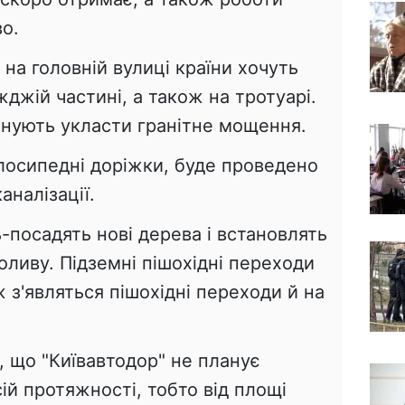
о.
на головній вулиці країни хочуть
жджій частині, а також на тротуарі.
анують укласти гранітне мощення.
елосипедні доріжки, буде проведено
аналізації.
посадять нові дерева і встановлять
ливу. Підземні пішохідні переходи
 з'являться пішохідні переходи й на
 що "Київавтодор" не планує
ій протяжності, тобто від площі