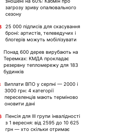
зношені на 60%: Кабмін про
загрозу зриву опалювального
сезону
25 000 підписів для скасування
8
броні: артистів, телеведучих і
блогерів можуть мобілізувати
Понад 600 дерев вирубають на
Теремках: КМДА прокладає
резервну тепломережу для 183
будинків
Виплати ВПО у серпні — 2000 і
8
3000 грн: 4 категорії
переселенців мають терміново
оновити дані
Пенсія для III групи інвалідності
6
з 1 вересня: від 2595 до 10 625
грн — хто скільки отримає