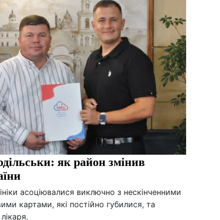
дільськи: як район змінив
аїни
лініки асоціювалися виключно з нескінченними
ими картами, які постійно губилися, та
лікаря.