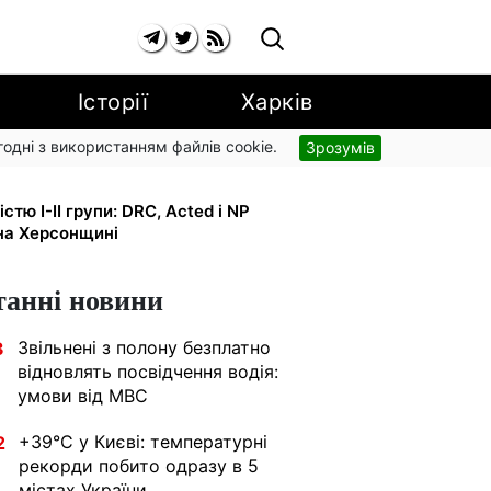
Історії
Харків
згодні з використанням файлів cookie.
Зрозумів
типендії ×2: уряд підвищує
тю I-II групи: DRC, Acted і NP
на Херсонщині
танні новини
Звільнені з полону безплатно
3
відновлять посвідчення водія:
умови від МВС
+39°C у Києві: температурні
2
рекорди побито одразу в 5
містах України