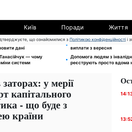
Київ
Поради
Життя
підтверджуєте, що ознайомилися з
Політикою конфіденційності
і 
00 грн: 4 категорії
Зарплати вчителів +20%, с
новити дані
виплати з вересня
 Танасійчук — чому
Допомога людям з інвалідніс
зміни системи
реєструють просто вдома 
Ос
 заторах: у мерії
рт капітального
14:1
ка - що буде з
ею країни
13:5