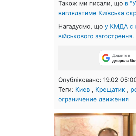
Також ми писали, що
в "У
виглядатиме Київська ок
Нагадуємо, що
у КМДА є 
військового загострення.
Додайте в
джерела Go
Опубліковано:
19.02 05:0
Теги:
Киев
,
Крещатик
,
р
ограничение движения