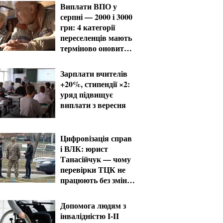
Виплати ВПО у
серпні — 2000 і 3000
грн: 4 категорії
переселенців мають
терміново оновити
дані
Зарплати вчителів
+20%, стипендії ×2:
уряд підвищує
виплати з вересня
Цифровізація справ
і ВЛК: юрист
Танасійчук — чому
перевірки ТЦК не
працюють без зміни
системи
Допомога людям з
інвалідністю I-II