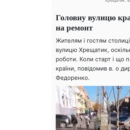
Хрещатик. Ф
Головну вулицю кр
на ремонт
Жителям і гостям столиц
вулицю Хрещатик, оскіль
роботи. Коли старт і що 
країни, повідомив в. о д
Федоренко.