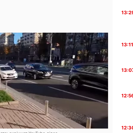
13:2
13:1
13:0
12:5
12:3