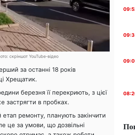
09:5
09:
ото: скріншот YouTube-відео
09:0
ерший за останні 18 років
ці Хрещатик.
едини березня її перекриють, з цієї
08:2
е застрягти в пробках.
 етап ремонту, планують закінчити
По
ле це за умови, що дозвільні
 скоро отримає, а також роботи