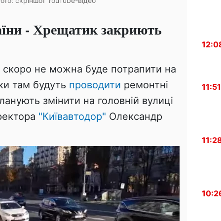
ото: скріншот YouTube-відео
аїни - Хрещатик закриють
12:0
і скоро не можна буде потрапити на
ки там будуть
проводити
ремонтні
11:51
планують змінити на головній вулиці
иректора
"Київавтодор"
Олександр
11:2
10:2