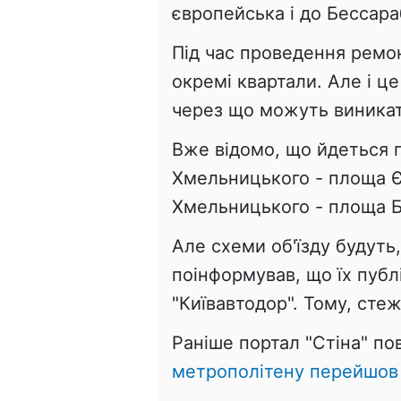
європейська і до Бессара
Під час проведення ремон
окремі квартали. Але і ц
через що можуть виникат
Вже відомо, що йдеться 
Хмельницького - площа Є
Хмельницького - площа Б
Але схеми об'їзду будуть
поінформував, що їх публ
"Київавтодор". Тому, сте
Раніше портал "Стіна" по
метрополітену перейшов