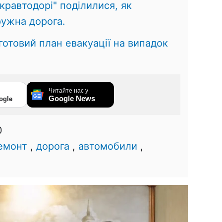
кравтодорі" поділилися, як
ружна дорога.
готовий план евакуації на випадок
Читайте нас у
Google News
ogle
0
емонт
,
дорога
,
автомобили
,