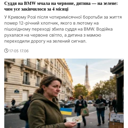
Суддя на BMW мчала на червоне, дитина — на зелене:
чим усе закінчилося за 4 місяці
У Кривому Розі після чотиримісячної боротьби за життя
помер 12-річний хлопчик, якого в лютому на
пішохідному переході збила суддя на BMW. Водійка
рухалася на червоне світло, а дитина з мамою
переходили дорогу на зелений сигнал.
17:05 17.06