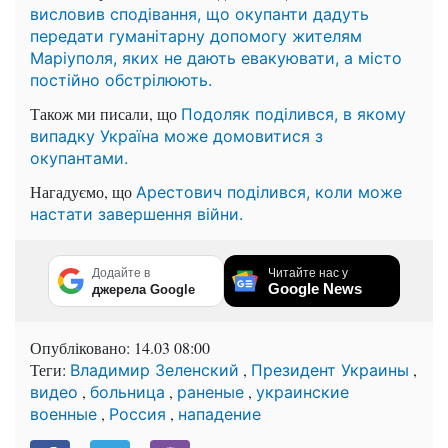
висловив сподівання, що окупанти дадуть
передати гуманітарну допомогу жителям
Маріуполя, яких не дають евакуювати, а місто
постійно обстрілюють.
Також ми писали, що
Подоляк поділився, в якому
випадку Україна може домовитися з
окупантами.
Нагадуємо, що
Арестович поділився, коли може
настати завершення війни.
Додайте в
Читайте нас у
Google News
джерела Google
Опубліковано:
14.03 08:00
Теги:
,
,
Владимир Зеленский
Президент Украины
,
,
,
видео
больница
раненые
украинские
,
,
военные
Россия
нападение