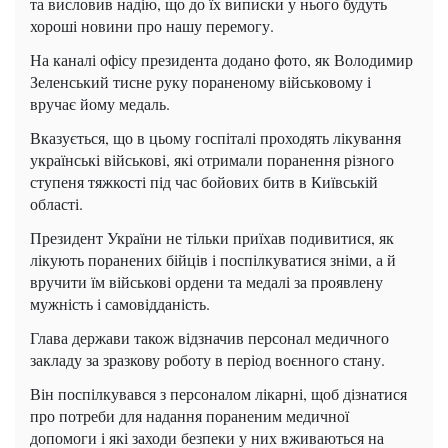
та висловив надію, що до їх виписки у нього будуть
хороші новини про нашу перемогу.
На каналі офісу президента додано фото, як Володимир
Зеленський тисне руку пораненому військовому і
вручає йому медаль.
Вказується, що в цьому госпіталі проходять лікування
українські військові, які отримали поранення різного
ступеня тяжкості під час бойових битв в Київській
області.
Президент України не тільки приїхав подивитися, як
лікують поранених бійців і поспілкуватися зніми, а й
вручити їм військові ордени та медалі за проявлену
мужність і самовідданість.
Глава держави також відзначив персонал медичного
закладу за зразкову роботу в період воєнного стану.
Він поспілкувався з персоналом лікарні, щоб дізнатися
про потреби для надання пораненим медичної
допомоги і які заходи безпеки у них вживаються на