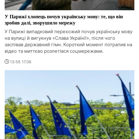
У Парижі хлопець почув українську мову: те, що він
зробив далі, зворушило мережу
У Парижі випадковий перехожий почув українську мову
на вулиці й вигукнув «Слава Україні!», після чого
заспівав державний гімн. Короткий момент потрапив на
відео та миттєво розлетівся соцмережами.
13:56 17.06