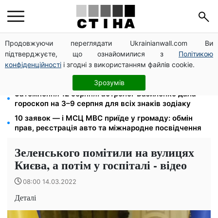
Продовжуючи переглядати Ukrainianwall.com Ви
До +37°C на півдні та грози з градом у 9 областях:
підтверджуєте, що ознайомилися з
Політикою
прогноз погоди на вихідні від Птухи
конфіденційності
і згодні з використанням файлів cookie.
Дефіцит товарів у Фора: рф знищила склади із
запасами продукції
Зрозумів
Затемнення 12 серпня: астролог Базиленко дала
гороскоп на 3–9 серпня для всіх знаків зодіаку
10 заявок — і МСЦ МВС приїде у громаду: обмін
прав, реєстрація авто та міжнародне посвідчення
Зеленського помітили на вулицях
Києва, а потім у госпіталі - відео
08:00 14.03.2022
Деталі