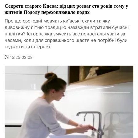
Секрети старого Києва: від цих розваг сто років тому у
жителів Подолу перехоплювало подих
Про що сьогодні мовчать київські схили та яку
дивовижну літню традицію назавжди втратили сучасні
підлітки? Історія, яка змусить вас поностальгувати за
часами, коли для справжнього щастя не потрібні були
гаджети та інтернет.
15:25 02.08