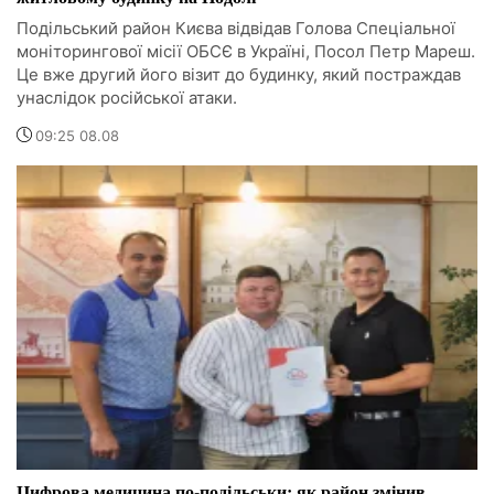
Подільський район Києва відвідав Голова Спеціальної
моніторингової місії ОБСЄ в Україні, Посол Петр Мареш.
Це вже другий його візит до будинку, який постраждав
унаслідок російської атаки.
09:25 08.08
Цифрова медицина по-подільськи: як район змінив