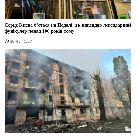
Серце Києва бʼється на Подолі: як виглядав легендарний
фунікулер понад 100 років тому
20:45 10.07