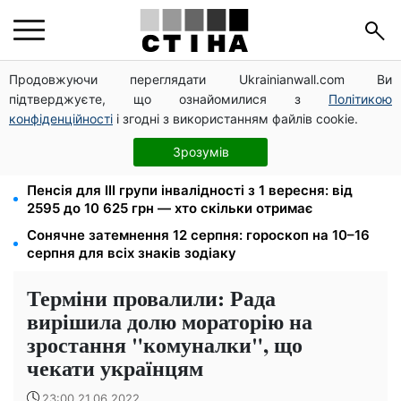
Продовжуючи переглядати Ukrainianwall.com Ви
125 грн за куб води: закон №4777 запустив подвійне
підтверджуєте, що ознайомилися з
Політикою
подорожчання тарифів у регіонах
конфіденційності
і згодні з використанням файлів cookie.
Федоров звільнений і без бронювання: Камельчук
пропонує ексміністру мобілізацію на загальних
Зрозумів
умовах
Пенсія для III групи інвалідності з 1 вересня: від
2595 до 10 625 грн — хто скільки отримає
Сонячне затемнення 12 серпня: гороскоп на 10–16
серпня для всіх знаків зодіаку
Терміни провалили: Рада
вирішила долю мораторію на
зростання "комуналки", що
чекати українцям
23:00 21.06.2022