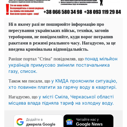
Ні в якому разі не поширюйте інформацію про
пересування українських військ, техніки, загонів
тероборони, не повідомляйте, куди ворог потрапив
ракетами в режимі реального часу. Нагадуємо, за це
введена кримінальна відповідальність.
Раніше портал "Стіна" повідомляв, що
понад мільйон
українців примусово змінили постачальника
газу, список.
Також ми писали, що
у КМДА прояснили ситуацію,
хто повинен платити за гарячу воду в квартирі.
Нагадуємо, що
у місті Сміла, Черкаської області
місцева влада підняла тариф на холодну воду.
Додайте в
Читайте нас у
Google News
джерела Google