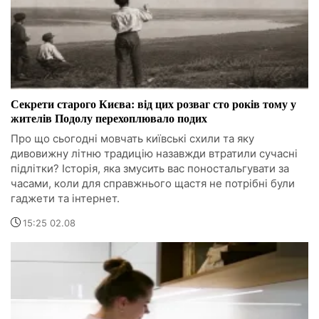
Секрети старого Києва: від цих розваг сто років тому у
жителів Подолу перехоплювало подих
Про що сьогодні мовчать київські схили та яку
дивовижну літню традицію назавжди втратили сучасні
підлітки? Історія, яка змусить вас поностальгувати за
часами, коли для справжнього щастя не потрібні були
гаджети та інтернет.
15:25 02.08