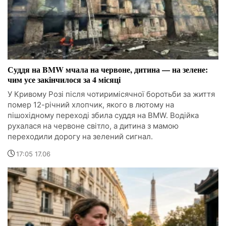
Суддя на BMW мчала на червоне, дитина — на зелене:
чим усе закінчилося за 4 місяці
У Кривому Розі після чотиримісячної боротьби за життя
помер 12-річний хлопчик, якого в лютому на
пішохідному переході збила суддя на BMW. Водійка
рухалася на червоне світло, а дитина з мамою
переходили дорогу на зелений сигнал.
17:05 17.06