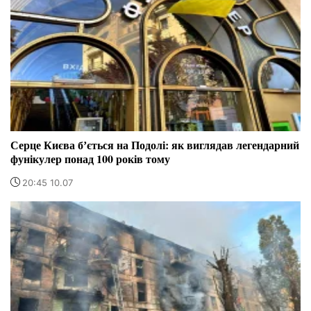
Серце Києва бʼється на Подолі: як виглядав легендарний
фунікулер понад 100 років тому
20:45 10.07