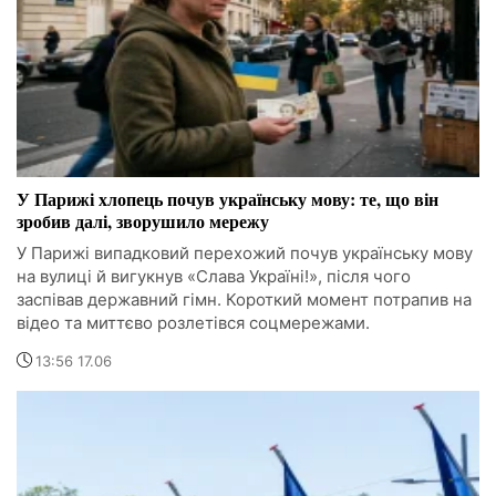
У Парижі хлопець почув українську мову: те, що він
зробив далі, зворушило мережу
У Парижі випадковий перехожий почув українську мову
на вулиці й вигукнув «Слава Україні!», після чого
заспівав державний гімн. Короткий момент потрапив на
відео та миттєво розлетівся соцмережами.
13:56 17.06