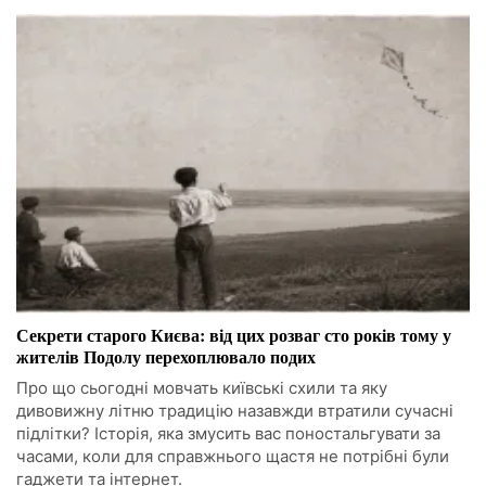
Секрети старого Києва: від цих розваг сто років тому у
жителів Подолу перехоплювало подих
Про що сьогодні мовчать київські схили та яку
дивовижну літню традицію назавжди втратили сучасні
підлітки? Історія, яка змусить вас поностальгувати за
часами, коли для справжнього щастя не потрібні були
гаджети та інтернет.