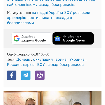
найголовнішому складі боєприпасів.
Нагадуємо, що
на півдні України ЗСУ рознесли
артилерію противника та склади з
боєприпасами.
Додайте в
Читайте нас у
Google News
джерела Google
Опубліковано:
06.07 00:00
Теги:
,
,
,
,
Донецк
оккупация
война
Украина
,
,
,
Россия
взрыв
ВСУ
склад боеприпасов