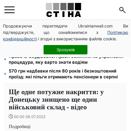
Продовжуючи переглядати Ukrainianwall.com Ви
Тарифи на воду злетіли до 91,24 грн/куб, газ може
підтверджуєте, що ознайомилися з
Політикою
сягнути 15 грн: комунальні ціни в серпні
конфіденційності
і згодні з використанням файлів cookie.
Субсидії скасують, пільги на комуналку відкличуть:
ПФУ перевіряє доходи пенсіонерів у серпні
Зрозумів
Права із Саудівської Аравії обміняли на українські:
процедура, яку варто знати водіям
570 грн надбавки після 80 років і безкоштовний
проїзд: які пільги отримають пенсіонери в серпні
Ще одне потужне накриття: у
Донецьку знищено ще один
військовий склад - відео
00:00 06.07.2022
Подробиці