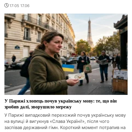
17:05 17.06
У Парижі хлопець почув українську мову: те, що він
зробив далі, зворушило мережу
У Парижі випадковий перехожий почув українську мову
на вулиці й вигукнув «Слава Україні!», після чого
заспівав державний гімн. Короткий момент потрапив на