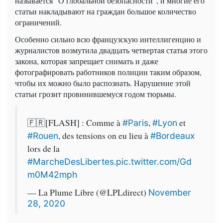
называется "О глобальной безопасности", и многие его
статьи накладывают на граждан большое количество
ограничений.
Особенно сильно всю французскую интеллигенцию и
журналистов возмутила двадцать четвертая статья этого
закона, которая запрещает снимать и даже
фотографировать работников полиции таким образом,
чтобы их можно было распознать. Нарушение этой
статьи грозит провинившемуся годом тюрьмы.
🇫🇷[FLASH] : Comme à
,
et
#Paris
#Lyon
, des tensions on eu lieu à
#Rouen
#Bordeaux
lors de la
.
#MarcheDesLibertes
pic.twitter.com/Gd
m0M42mph
— La Plume Libre (@LPLdirect)
November
28, 2020