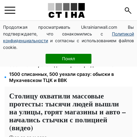
Продолжая просматривать Ukrainianwall.com Вы
100 000 грн за 18 месяцев: Укрзализныця отменила
подтверждаете, что ознакомились с
Политикой
ежемесячные выплаты мобилизованным
конфиденциальности
и согласны с использованием файлов
120 грн в день только на дорогу: киевляне массово
cookie.
увольняются из-за тарифа 30 грн за проезд
113 млрд грн задолжали украинцы за коммуналку:
Понял
830 тысяч производств в реестре должников
1500 списанных, 500 уехали сразу: обыски в
Мукачевском ТЦК и ВВК
Столицу охватили массовые
протесты: тысячи людей вышли
на улицы, горят магазины и авто –
начались стычки с полицией
(видео)