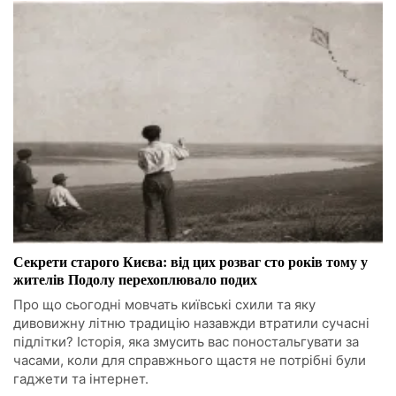
Секрети старого Києва: від цих розваг сто років тому у
жителів Подолу перехоплювало подих
Про що сьогодні мовчать київські схили та яку
дивовижну літню традицію назавжди втратили сучасні
підлітки? Історія, яка змусить вас поностальгувати за
часами, коли для справжнього щастя не потрібні були
гаджети та інтернет.