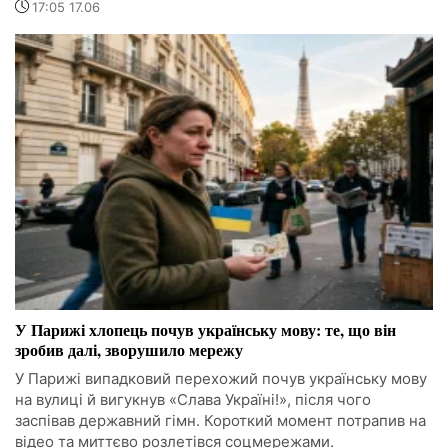
17:05 17.06
У Парижі хлопець почув українську мову: те, що він
зробив далі, зворушило мережу
У Парижі випадковий перехожий почув українську мову
на вулиці й вигукнув «Слава Україні!», після чого
заспівав державний гімн. Короткий момент потрапив на
відео та миттєво розлетівся соцмережами.