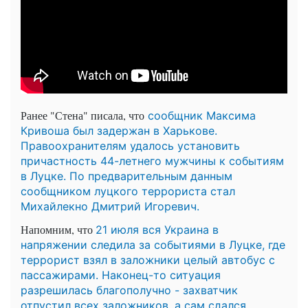
Ранее "Стена" писала, что
сообщник Максима
Кривоша был задержан в Харькове.
Правоохранителям удалось установить
причастность 44-летнего мужчины к событиям
в Луцке. По предварительным данным
сообщником луцкого террориста стал
Михайлекно Дмитрий Игоревич.
Напомним, что
21 июля вся Украина в
напряжении следила за событиями в Луцке, где
террорист взял в заложники целый автобус с
пассажирами. Наконец-то ситуация
разрешилась благополучно - захватчик
отпустил всех заложников, а сам сдался