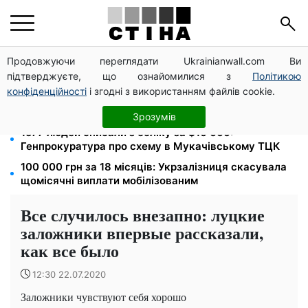
Продовжуючи переглядати Ukrainianwall.com Ви
172 940 грн захистять житло від арешту за
підтверджуєте, що ознайомилися з
Політикою
комуналку: з жовтня поріг — 432 тисячі
конфіденційності
і згодні з використанням файлів cookie.
8 451 грн замість пакунка малюка: Пенсійний фонд
пояснив, як отримати гроші
Зрозумів
1577 людей списали з обліку за $10 000:
Генпрокуратура про схему в Мукачівському ТЦК
100 000 грн за 18 місяців: Укрзалізниця скасувала
щомісячні виплати мобілізованим
Все случилось внезапно: луцкие
заложники впервые рассказали,
как все было
12:30 22.07.2020
Заложники чувствуют себя хорошо